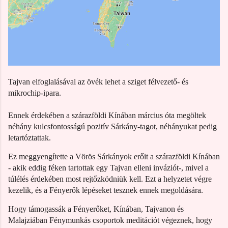
Tajvan elfoglalásával az övék lehet a sziget félvezető- és
mikrochip-ipara.
Ennek érdekében a szárazföldi Kínában március óta megöltek
néhány kulcsfontosságú pozitív Sárkány-tagot, néhányukat pedig
letartóztattak.
Ez meggyengítette a Vörös Sárkányok erőit a szárazföldi Kínában
- akik eddig féken tartottak egy Tajvan elleni inváziót-, mivel a
túlélés érdekében most rejtőzködniük kell. Ezt a helyzetet végre
kezelik, és a Fényerők lépéseket tesznek ennek megoldására.
Hogy támogassák a Fényerőket, Kínában, Tajvanon és
Malajziában Fénymunkás csoportok meditációt végeznek, hogy