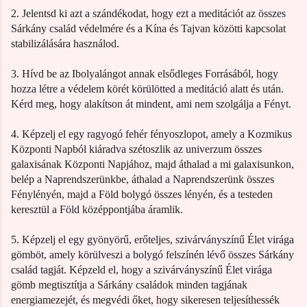
2. Jelentsd ki azt a szándékodat, hogy ezt a meditációt az összes
Sárkány család védelmére és a Kína és Tajvan közötti kapcsolat
stabilizálására használod.
3. Hívd be az Ibolyalángot annak elsődleges Forrásából, hogy
hozza létre a védelem körét körülötted a meditáció alatt és után.
Kérd meg, hogy alakítson át mindent, ami nem szolgálja a Fényt.
4. Képzelj el egy ragyogó fehér fényoszlopot, amely a Kozmikus
Központi Napból kiáradva szétoszlik az univerzum összes
galaxisának Központi Napjához, majd áthalad a mi galaxisunkon,
belép a Naprendszerünkbe, áthalad a Naprendszerünk összes
Fénylényén, majd a Föld bolygó összes lényén, és a testeden
keresztül a Föld középpontjába áramlik.
5. Képzelj el egy gyönyörű, erőteljes, szivárványszínű Élet virága
gömböt, amely körülveszi a bolygó felszínén lévő összes Sárkány
család tagját. Képzeld el, hogy a szivárványszínű Élet virága
gömb megtisztítja a Sárkány családok minden tagjának
energiamezejét, és megvédi őket, hogy sikeresen teljesíthessék