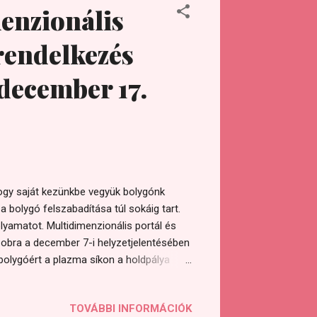
nzionális
rendelkezés
 december 17.
, hogy saját kezünkbe vegyük bolygónk
 bolygó felszabadítása túl sokáig tart.
olyamatot. Multidimenzionális portál és
obra a december 7-i helyzetjelentésében
ld bolygóért a plazma síkon a holdpálya
id entitás eltávolítására fókuszálnak,
1996-ban és most a Föld körül van
TOVÁBBI INFORMÁCIÓK
pot.hu/2017/09/rovid-helyzetjelentes.html