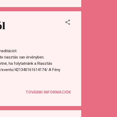
ció előtt, ami pár percet vesz igénybe.
 el, a hely kötöttségei miatt, az is
st a meditáció előtt. Alternatív
od a rendelkezést egy erős szándékkal,
ól
editációt:
 riasztás van érvényben.
tné, ha folytatnánk a Riasztás
om/events/421340161614174/ A Fény
TOVÁBBI INFORMÁCIÓK