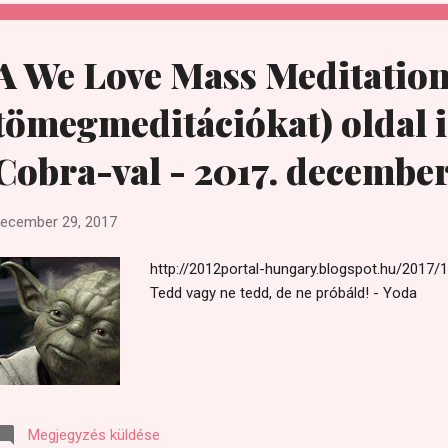
interviews/all-interview-transcripts/cobra-fu
alexandra-meadors-for-january-2013/ Nevezet
utolsó a szuper teliholdak hármasából, me
A We Love Mass Meditation 
és 2018 januárjá...
tömegmeditációkat) oldal i
Cobra-val - 2017. december
ecember 29, 2017
http://2012portal-hungary.blogspot.hu/2017/
Tedd vagy ne tedd, de ne próbáld! - Yoda
Megjegyzés küldése