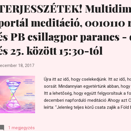
TERJESSZÉTEK! Multidime
portál meditáció, 0010110 
és PB csillagpor parancs -
és 25. között 15:30-tól
ecember 18, 2017
Újra itt az idő, hogy cselekedjünk. Itt az idő
sorsát. Mindannyian egyetértünk abban, hogy a
Itt a lehetőség, hogy együtt felgyorsítsuk a f
decemberi napforduló meditáció Ahogy azt C
leírta: "Jelenleg teljes körű csata zajlik a Fö
alatti térben. A Fényerők a féregszerű plazmo
amely az Orionból érkezett a Naprendszerbe 
1 megjegyzés
feltekeredve. http://2012portal-hungary.blogs