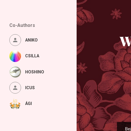
Co-Authors
W
ANIKO
CSILLA
HOSHINO
ICUS
ÁGI
Be