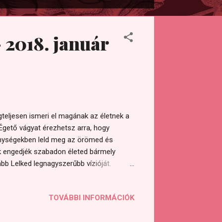
 2018. január
ágteljesen ismeri el magának az életnek a
Égető vágyat érezhetsz arra, hogy
kenységekben leld meg az örömed és
 engedjék szabadon életed bármely
ább Lelked legnagyszerűbb vízióját.
iatisztítás történt a Holdon. Jelenleg a
tes Fénytest. A tiszta női alapelv
TOVÁBBI INFORMÁCIÓK
telihold egy csodálatos alkalom arra, hogy
alacticconnection.com/alexandras-