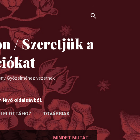
n / Szeretjük a
iókat
Fény Győzelméhez vezetnek
 lévő oldalsávból.
DI FLOTTÁHOZ
TOVÁBBIAK…
MINDET MUTAT