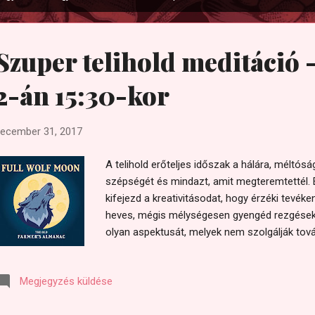
Szuper telihold meditáció -
2-án 15:30-kor
ecember 31, 2017
A telihold erőteljes időszak a hálára, méltós
szépségét és mindazt, amit megteremtettél. 
kifejezd a kreativitásodat, hogy érzéki tevé
heves, mégis mélységesen gyengéd rezgések
olyan aspektusát, melyek nem szolgálják tov
Cobra szerint az elmúlt évtizedben nagy energ
Holdunk teljesen tiszta és egy valódi természe
Megjegyzés küldése
energiáját közvetíti a bolygóra. Ezért minden 
kapcsolódjunk ehhez az energiához. http://g