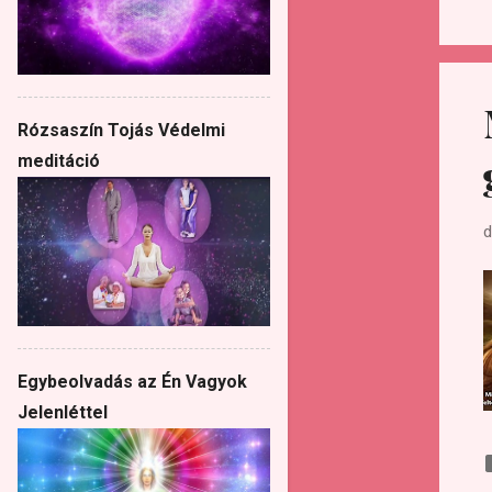
Rózsaszín Tojás Védelmi
meditáció
d
Egybeolvadás az Én Vagyok
Jelenléttel