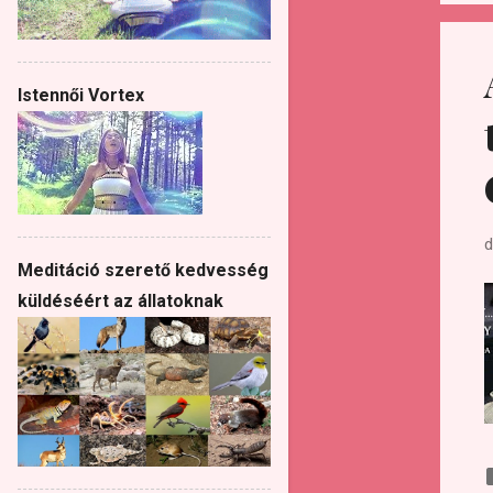
Istennői Vortex
d
Meditáció szerető kedvesség
küldéséért az állatoknak