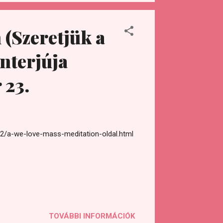
ll-moon-update-transcription-with-
esen a közelgő januári telihold az
lyek 2017 novemberében és decemberében
(Szeretjük a
nterjúja
 23.
12/a-we-love-mass-meditation-oldal.html
TOVÁBBI INFORMÁCIÓK