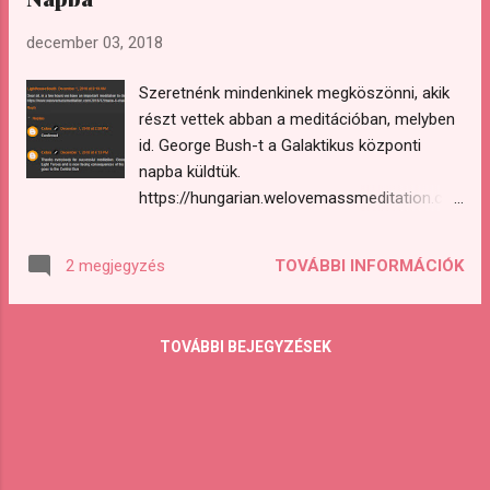
megszületett a döntés, hogy 2019-től nem fog
emelkedni az üzemanyagárak adója, tovább
december 03, 2018
folytatódnak a tüntetések Franciaország több
Szeretnénk mindenkinek megköszönni, akik
helyszínén, melyek a francia kormány ellen irányuló
részt vettek abban a meditációban, melyben
szélesebb körű tüntetésekké válnak.
id. George Bush-t a Galaktikus központi
https://www.rt.com/news/445681-france-
napba küldtük.
abandons-tax-hike-protests/
https://hungarian.welovemassmeditation.co
https://www.theguardian.com/world/2018/dec/05/fr
m/2018/12/terjesszetek-meditacio-id-
ance-wealth-tax-changes-gile...
george-bush.html Cobra a legutóbbi Rövid
TOVÁBBI INFORMÁCIÓK
2 megjegyzés
helyzetjelentésének hozzászólás részében
tette közzé kb. 2 órával a meditáció után,
hogy a meditáció sikeres volt. "Köszönet
TOVÁBBI BEJEGYZÉSEK
mindenkinek a sikeres meditációért. Id.
George Bush-t elfogták a Fényerők és most
szembesül múltbéli tetteinek
következményeivel. Néhány nap múlva
elmegy a Központi Napba." http://2012portal-
hungary.blogspot.com/2018/12/rovid-