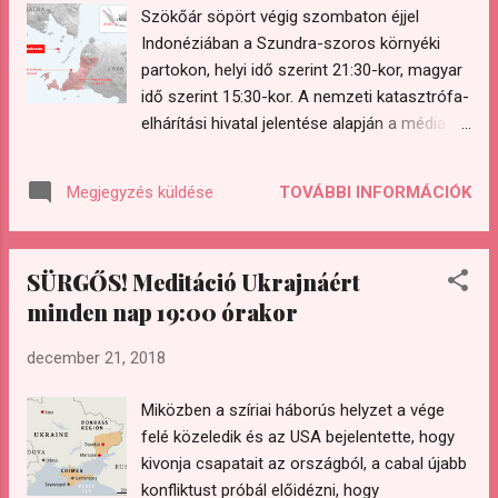
Szökőár söpört végig szombaton éjjel
hoztunk. Égető vágyat érezhetünk arra, hogy
Indonéziában a Szundra-szoros környéki
kifejezzük kreativitásunkat, hogy érzéki
partokon, helyi idő szerint 21:30-kor, magyar
tevékenységekben leljünk örömet
idő szerint 15:30-kor. A nemzeti katasztrófa-
szenvedélyes, de mégis mély, gyengéd
elhárítási hivatal jelentése alapján a média
rezgéseken keresztül, hogy elengedjünk az
beszámolója szerint mintegy 222 ember
életünkből minden olyan aspektust, ami nem
meghalt és 843 megsebesült, valamit 28
szolgálja lelkünk legnagyobb vízióját. Ahogy
TOVÁBBI INFORMÁCIÓK
Megjegyzés küldése
ember eltűnt, miután a szökőár házak és
azt Cobra elmondta, az elmúlt évtizedben
épületek százait pusztította el. A hatóságok
nagy tisztítás történt a Hold energiájában.
arra számítanak, hogy a halottak száma
Most a Holdunk teljesen tiszta termész...
SÜRGŐS! Meditáció Ukrajnáért
növekedni fog, mivel sok olyan érintett
minden nap 19:00 órakor
terület van, ahová még nem sikerült eljutni a
mentőalakulatoknak.
december 21, 2018
https://www.rt.com/news/447230-indonesia-
tsunami-sunda-strait/
Miközben a szíriai háborús helyzet a vége
https://www.theguardian.com/world/live/201
felé közeledik és az USA bejelentette, hogy
8/dec/23/indonesia-tsunami-dozens-dead-
kivonja csapatait az országból, a cabal újabb
hundreds-injured-after-anak-krakatoa-erupts
konfliktust próbál előidézni, hogy
A cunamit megelőzően nem adtak ki