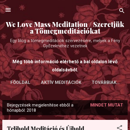
Ugrás a fő tartalomra
We Love Mass Meditation / Szeretjük
a Tömegmeditációkat
Egy blog a tömegmeditációk szervezésére, melyek a Fény
Győzelméhez vezetnek
Még több információ elérhető a bal oldalon lévő
oldalsávból.
FŐOLDAL
AKTÍV MEDITÁCIÓK
TOVÁBBIAK…
Bejegyzések megjelenítése ebből a
MINDET MUTAT
B
hónapból: 2018
e
j
Telihold Meditáció és Újhold