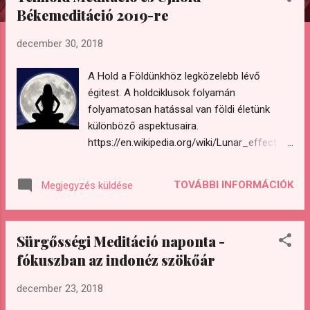
e
Békemeditáció 2019-re
g
y
december 30, 2018
z
é
A Hold a Földünkhöz legközelebb lévő
s
égitest. A holdciklusok folyamán
folyamatosan hatással van földi életünk
e
különböző aspektusaira.
k
https://en.wikipedia.org/wiki/Lunar_effect A
Hold különösen telihold és újhold idején fejti
ki hatását a Földre.
TOVÁBBI INFORMÁCIÓK
Megjegyzés küldése
https://www.spiritualresearchfoundation.org/
spiritual-problems/effects-of-nature-and-
environment/new-full-moon-effects/
Sürgősségi Meditáció naponta -
Teliholdkor a Hold a Nappal szemben áll és
fókuszban az indonéz szökőár
teljes fényében ragyog, ahogy visszaveri a
Nap fényét. Ez erőteljes időszak a hálára és
december 23, 2018
arra, hogy elismerjük magának az életnek a
szépségét és mindazt, amit a létezésbe