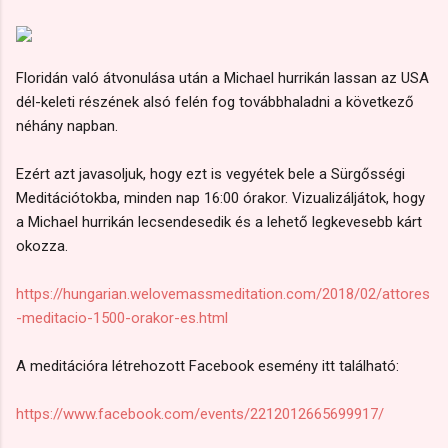
Floridán való átvonulása után a Michael hurrikán lassan az USA
dél-keleti részének alsó felén fog továbbhaladni a következő
néhány napban.
Ezért azt javasoljuk, hogy ezt is vegyétek bele a Sürgősségi
Meditációtokba, minden nap 16:00 órakor. Vizualizáljátok, hogy
a Michael hurrikán lecsendesedik és a lehető legkevesebb kárt
okozza.
https://hungarian.welovemassmeditation.com/2018/02/attores
-meditacio-1500-orakor-es.html
A meditációra létrehozott Facebook esemény itt található:
https://www.facebook.com/events/2212012665699917/