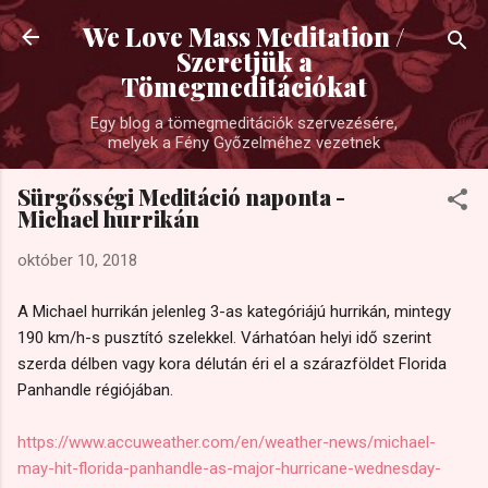
Ugrás a fő tartalomra
We Love Mass Meditation /
Szeretjük a
Tömegmeditációkat
Egy blog a tömegmeditációk szervezésére,
melyek a Fény Győzelméhez vezetnek
Sürgősségi Meditáció naponta -
Michael hurrikán
október 10, 2018
A Michael hurrikán jelenleg 3-as kategóriájú hurrikán, mintegy
190 km/h-s pusztító szelekkel. Várhatóan helyi idő szerint
szerda délben vagy kora délután éri el a szárazföldet Florida
Panhandle régiójában.
https://www.accuweather.com/en/weather-news/michael-
may-hit-florida-panhandle-as-major-hurricane-wednesday-