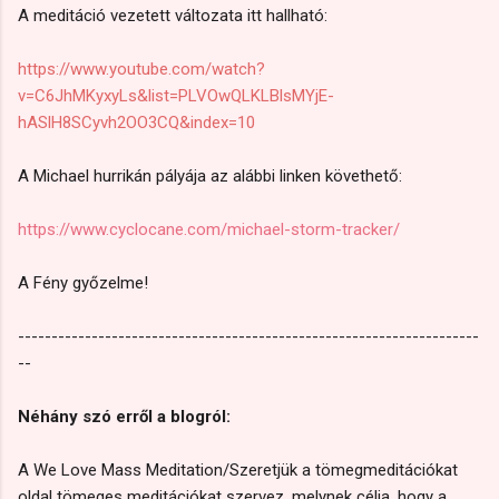
A meditáció vezetett változata itt hallható:
https://www.youtube.com/watch?
v=C6JhMKyxyLs&list=PLVOwQLKLBlsMYjE-
hASlH8SCyvh2OO3CQ&index=10
A Michael hurrikán pályája az alábbi linken követhető:
https://www.cyclocane.com/michael-storm-tracker/
A Fény győzelme!
---------------------------------------------------------------------
--
Néhány szó erről a blogról:
A We Love Mass Meditation/Szeretjük a tömegmeditációkat
oldal tömeges meditációkat szervez, melynek célja, hogy a