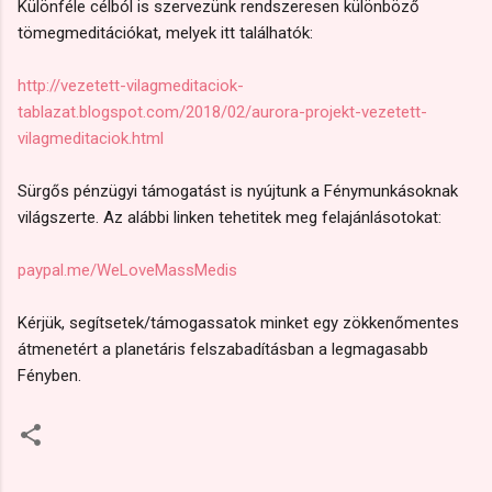
Különféle célból is szervezünk rendszeresen különböző
tömegmeditációkat, melyek itt találhatók:
http://vezetett-vilagmeditaciok-
tablazat.blogspot.com/2018/02/aurora-projekt-vezetett-
vilagmeditaciok.html
Sürgős pénzügyi támogatást is nyújtunk a Fénymunkásoknak
világszerte. Az alábbi linken tehetitek meg felajánlásotokat:
paypal.me/WeLoveMassMedis
Kérjük, segítsetek/támogassatok minket egy zökkenőmentes
átmenetért a planetáris felszabadításban a legmagasabb
Fényben.
M