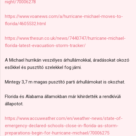
night/70006278
https://www.voanews.com/a/hurricane-michael-moves-to-
florida/4605532.html
https://www.thesun.co.uk/news/7440747/hurricane-michael-
florida-latest-evacuation-storm-tracker/
A Michael hurrikán veszélyes árhullámokkal, áradásokat okozó
esőkkel és pusztító szelekkel fog járni.
Mintegy 3,7 m magas pusztító parti árhullámokat is okozhat.
Florida és Alabama államokban már kihirdették a rendkívüli
állapotot.
https://www.accuweather.com/en/weather-news/state-of-
emergency-declared-schools-close-in-florida-as-storm-
preparations-begin-for-hurricane-michael/70006275