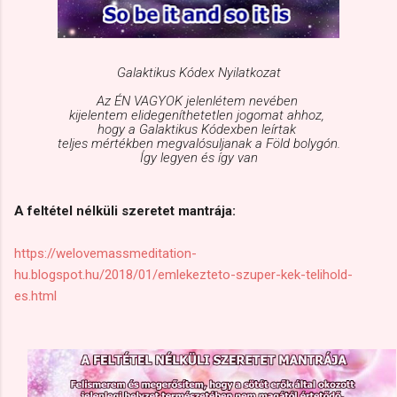
Galaktikus Kódex Nyilatkozat
Az ÉN VAGYOK jelenlétem nevében
kijelentem elidegeníthetetlen jogomat ahhoz,
hogy a Galaktikus Kódexben leírtak
teljes mértékben megvalósuljanak a Föld bolygón.
Így legyen és így van
A feltétel nélküli szeretet mantrája:
https://welovemassmeditation-
hu.blogspot.hu/2018/01/emlekezteto-szuper-kek-telihold-
es.html