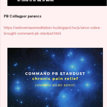
PB Csillagpor parancs
https://welovemassmeditation-hu.blogspot.hu/p/since-cobra-
brought-command-pb-stardust.html