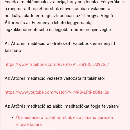
Ennek a meditációnak az a célja, hogy segítsünk a Fényerőknek
a megmaradt toplet bombák eltávolításában, valamint a
holdpálya alatti tér megtisztításában, azért hogy a Végső
Áttörés és az Esemény a lehető leggyorsabb,
legzökkenőmentesebb és legjobb módon menjen végbe.
Az Áttörés meditációra létrehozott Facebook esemény itt
található:
https://www.facebook.com/events/915181055309765/
Az Áttörés meditáció vezetett változata itt található:
https://www.youtube.com/watch?v=rvPB-LFtPzQ&t=2s
Az Áttörés meditáció az alábbi meditációkat fogja felváltani:
Új meditáció a toplet bombák és a plazma parazita
eltávolítására