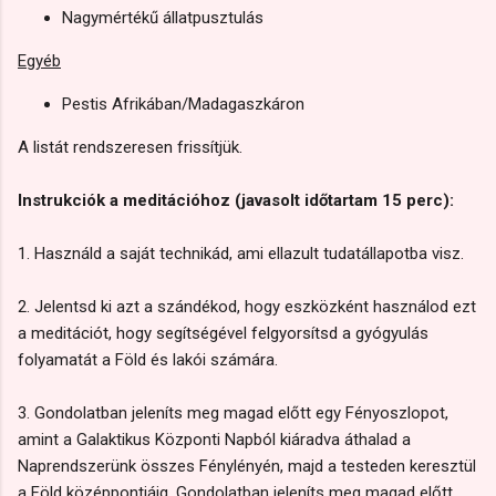
Nagymértékű állatpusztulás
Egyéb
Pestis Afrikában/Madagaszkáron
A listát rendszeresen frissítjük.
Instrukciók a meditációhoz (javasolt időtartam 15 perc):
1. Használd a saját technikád, ami ellazult tudatállapotba visz.
2. Jelentsd ki azt a szándékod, hogy eszközként használod ezt
a meditációt, hogy segítségével felgyorsítsd a gyógyulás
folyamatát a Föld és lakói számára.
3. Gondolatban jeleníts meg magad előtt egy Fényoszlopot,
amint a Galaktikus Központi Napból kiáradva áthalad a
Naprendszerünk összes Fénylényén, majd a testeden keresztül
a Föld középpontjáig. Gondolatban jeleníts meg magad előtt