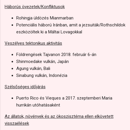
Háborús övezetek/Konfliktusok
Rohingja üldözés Mianmarban
Potenciális háború Iránban, amit a jezsuiták/Rothschildok
eszközöltek ki a Máltai Lovagokkal
Veszélyes tektonikus aktivitás
Földrengések Tajvanon 2018. február 6-án
Shinmoedake vulkán, Japán
Agung vulkán, Bali
Sinabung vulkán, Indonézia
Szélsőséges időjárás
Puerto Rico és Vieques a 2017. szeptemberi Maria
hurrikán utóhatásaként
Az állatok, növények és az ökoszisztéma ellen elkövetett
visszaélések