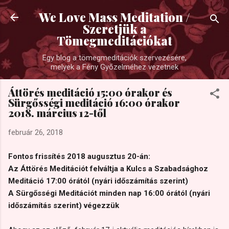
Ugrás a fő tartalomra
We Love Mass Meditation /
Szeretjük a
Tömegmeditációkat
Egy blog a tömegmeditációk szervezésére,
melyek a Fény Győzelméhez vezetnek
Áttörés meditáció 15:00 órakor és
Sürgősségi meditáció 16:00 órakor
2018. március 12-től
február 26, 2018
Fontos frissítés 2018 augusztus 20-án:
Az Áttörés Meditációt felváltja a Kulcs a Szabadsághoz
Meditáció 17:00 órától (nyári időszámítás szerint)
A Sürgősségi Meditációt minden nap 16:00 órától (nyári
időszámítás szerint) végezzük