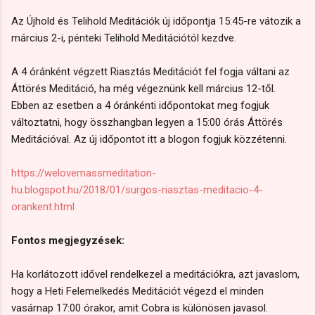
Az Újhold és Telihold Meditációk új időpontja 15:45-re vátozik a
március 2-i, pénteki Telihold Meditációtól kezdve.
A 4 óránként végzett Riasztás Meditációt fel fogja váltani az
Áttörés Meditáció, ha még végeznünk kell március 12-től.
Ebben az esetben a 4 óránkénti időpontokat meg fogjuk
változtatni, hogy összhangban legyen a 15:00 órás Áttörés
Meditációval. Az új időpontot itt a blogon fogjuk közzétenni.
https://welovemassmeditation-
hu.blogspot.hu/2018/01/surgos-riasztas-meditacio-4-
orankent.html
Fontos megjegyzések:
Ha korlátozott idővel rendelkezel a meditációkra, azt javaslom,
hogy a Heti Felemelkedés Meditációt végezd el minden
vasárnap 17:00 órakor, amit Cobra is különösen javasol.