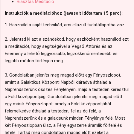
Riasztás Meditáció
Instrukciók a meditációhoz
(javasolt időtartam 15 perc):
1. Használd a saját technikád, ami ellazult tudatállapotba visz.
2. Jelentsd ki azt a szándékod, hogy eszközként használod ezt
a meditációt, hogy segítségével a Végső Áttörés és az
Esemény a lehető leggyorsabb, legzökkenőmentesebb és
legjobb módon történjen meg.
3. Gondolatban jeleníts meg magad előtt egy Fényoszlopot,
amint a Galaktikus Központi Napból kiáradva áthalad a
Naprendszerünk összes Fénylényén, majd a testeden keresztül
a Föld középpontjáig. Gondolatban jeleníts meg magad előtt
egy másik Fényoszlopot, amely a Föld középpontjából
felemelkedve áthalad a testeden, fel az ég felé, a
Naprendszerünk és a galaxisunk minden Fénylénye felé. Most
két Fényoszlopban ülsz, a Fény egyszerre áramlik fölfelé és
lefelé. Tartsd meg gondolatban magad előtt ezeket a