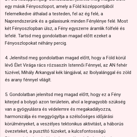
egy másik Fényoszlopot, amely a Föld középpontjából
felemelkedve áthalad a testeden, fel az ég felé, a
Naprendszerünk és a galaxisunk minden Fénylénye felé. Most
két Fényoszlopban ülsz, a Fény egyszerre áramlik fölfelé és
lefelé. Tartsd meg gondolatban magad előtt ezeket a
Fényoszlopokat néhány percig.
4. Jelenítsd meg gondolatban magad előtt, hogy a Föld körül
lévő Élet Virága rács rózsaszín Istennői Fénnyel, az AN fehér
tüzével, Mihály Arkangyal kék lángjával, az Ibolyalánggal és zöld
és arany fénnyel világít.
5. Gondolatban jelenítsd meg magad előtt, hogy ez a Fény
kiterjed a bolygó azon területein, ahol a legnagyobb szükség
van a gyógyulásra és védelemre és megakadályozza,
harmonizálja és meggyógyítja a szélsőséges időjárási
körülményeket, a veszélyes tektonikus aktivitást, a háborús
övezeteket, a pusztító tüzeket, a kulcsfontosságú