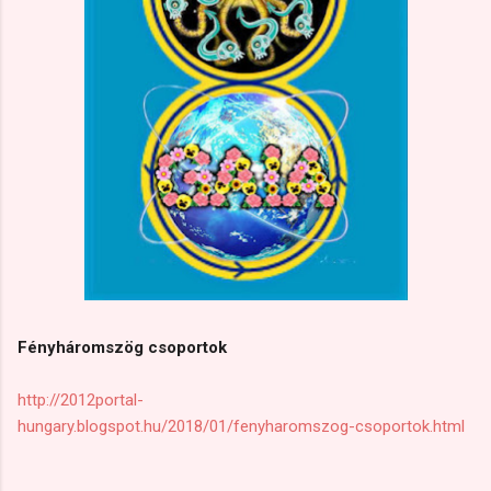
Fényháromszög csoportok
http://2012portal-
hungary.blogspot.hu/2018/01/fenyharomszog-csoportok.html