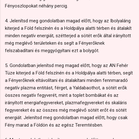
Fényoszlopokat néhány percig.
4. Jelenítsd meg gondolatban magad előtt, hogy az Ibolyaláng
kiterjed a Föld felszínén és a Holdpálya alatti térben és átalakít
minden negatív energiát, szétterjed a sötét erők által irányított
még meglévő területeken és segít a Fényerőknek
felszabadítani és meggyógyítani ezt a bolygót.
5. Gondolatban jelenítsd meg magad előtt, hogy az AN Fehér
Tüze kiterjed a Föld felszínén és a Holdpálya alatti térben, segít
a Fényerőknek eltávolítani és átalakítani minden fennmaradó
negatív plazma entitást, férget, a Yaldabaothot, a sötét erők
összes negatív fegyverét, mint a toplet bombákat és az
irányított energiafegyvereket, plazmafegyvereket és skaláris
fegyvereket és az összes még meglévő sötét erőt és sötét
energiát. Jelenítsd meg gondolatban magad előtt, hogy csak
Fény marad a Földön és az egész Teremtésben.