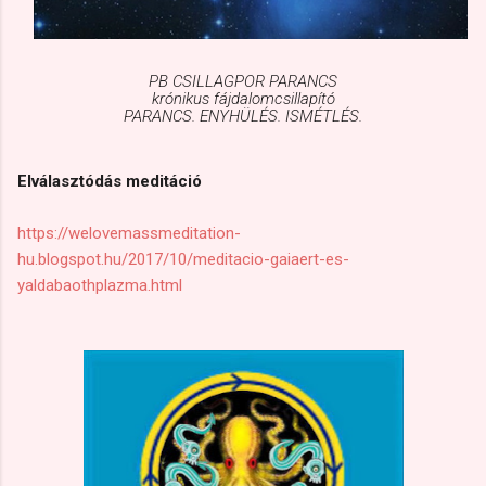
PB CSILLAGPOR PARANCS
krónikus fájdalomcsillapító
PARANCS. ENYHÜLÉS. ISMÉTLÉS.
Elválasztódás meditáció
https://welovemassmeditation-
hu.blogspot.hu/2017/10/meditacio-gaiaert-es-
yaldabaothplazma.html