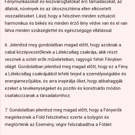
Fénymunkásokat és kiszivárogtatókat érő támadásokat, az
állatok, növények és az ökoszisztéma ellen elkövetett
visszaéléseket. Lásd, hogy a felszínen minden szituáció
harmonikus és békés és minden érző lény védve van és el van
látva minden szükséglettel és egészségügyi ellátással.
6. Jelenítsd meg gondolatban magad előtt, hogy azoknak a
cabal középvezetőknek a Lélekcsillag csakrája, akik részt
vesznek a sötét erők műveleteiben, ragyogó fehér Fényben
világít. Gondolatban jelenítsd meg magad előtt, hogy ez a Fény
a Lélekcsillag csakrájukból lefelé terjed a személyiségükbe és
energiamezőjükbe, és arra inspirálja őket, hogy abbahagyják
ezeket a tevékenységeket és pozitív és konstruktív módon
csatakozzanak a társadalomhoz.
7. Gondolatban jelenítsd meg magad előtt, hogy a Fényerők
megérkeznek a Föld felszínéhez szerte a bolygón és
megtörténik az Esemény, végre felszabadítva a Földet.