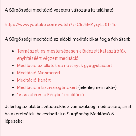
A Sürgősségi meditáció vezetett változata itt található:
https://www.youtube.com/watch?v=C6JhMKyxyLs&t=1s
A Sürgősségi meditáció az alábbi meditációkat fogja felváltani:
Természeti és mesterségesen előidézett katasztrófák
enyhítéséért végzett meditáció
Meditáció az állatok és növények gyógyulásáért
Meditáció Mianmarért
Meditáció Iránért
Meditáció a kiszivárogtatókért
(jelenleg nem aktív)
"Visszatérés a Fénybe" meditáció
Jelenleg az alábbi szituációkhoz van szükség meditációra, amit
ha szeretnétek, belevehettek a Sürgősségi Meditáció 5.
lépésébe: