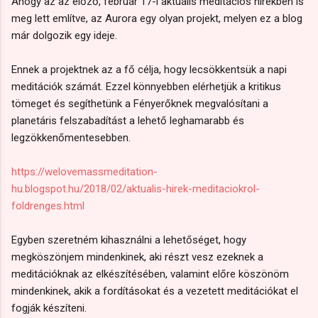
Ahogy az az előző, február 17-i aktuális meditációs hírekben is
meg lett említve, az Aurora egy olyan projekt, melyen ez a blog
már dolgozik egy ideje.
Ennek a projektnek az a fő célja, hogy lecsökkentsük a napi
meditációk számát. Ezzel könnyebben elérhetjük a kritikus
tömeget és segíthetünk a Fényerőknek megvalósítani a
planetáris felszabadítást a lehető leghamarabb és
legzökkenőmentesebben.
https://welovemassmeditation-
hu.blogspot.hu/2018/02/aktualis-hirek-meditaciokrol-
foldrenges.html
Egyben szeretném kihasználni a lehetőséget, hogy
megköszönjem mindenkinek, aki részt vesz ezeknek a
meditációknak az elkészítésében, valamint előre köszönöm
mindenkinek, akik a fordításokat és a vezetett meditációkat el
fogják készíteni.