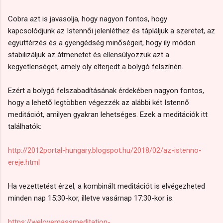
Cobra azt is javasolja, hogy nagyon fontos, hogy
kapcsolódjunk az Istennői jelenléthez és tápláljuk a szeretet, az
együttérzés és a gyengédség minőségeit, hogy ily módon
stabilizáljuk az átmenetet és ellensúlyozzuk azt a
kegyetlenséget, amely oly elterjedt a bolygó felszínén.
Ezért a bolygó felszabadításának érdekében nagyon fontos,
hogy a lehető legtöbben végezzék az alábbi két Istennő
meditációt, amilyen gyakran lehetséges. Ezek a meditációk itt
találhatók:
http://2012portal-hungary.blogspot.hu/2018/02/az-istenno-
ereje.html
Ha vezettetést érzel, a kombinált meditációt is elvégezheted
minden nap 15:30-kor, illetve vasárnap 17:30-kor is.
https://welovemassmeditation-