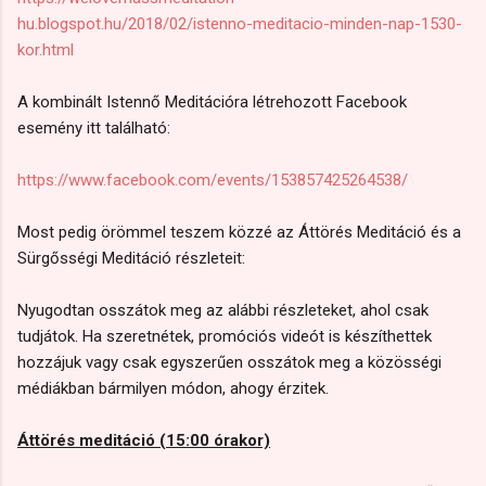
hu.blogspot.hu/2018/02/istenno-meditacio-minden-nap-1530-
kor.html
A kombinált Istennő Meditációra létrehozott Facebook
esemény itt található:
https://www.facebook.com/events/153857425264538/
Most pedig örömmel teszem közzé az Áttörés Meditáció és a
Sürgősségi Meditáció részleteit:
Nyugodtan osszátok meg az alábbi részleteket, ahol csak
tudjátok. Ha szeretnétek, promóciós videót is készíthettek
hozzájuk vagy csak egyszerűen osszátok meg a közösségi
médiákban bármilyen módon, ahogy érzitek.
Áttörés meditáció (15:00 órakor)