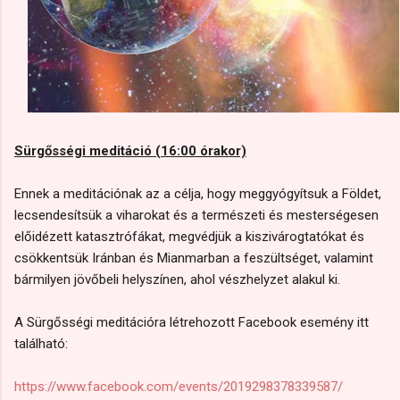
Sürgősségi meditáció (16:00 órakor)
Ennek a meditációnak az a célja, hogy meggyógyítsuk a Földet,
lecsendesítsük a viharokat és a természeti és mesterségesen
előidézett katasztrófákat, megvédjük a kiszivárogtatókat és
csökkentsük Iránban és Mianmarban a feszültséget, valamint
bármilyen jövőbeli helyszínen, ahol vészhelyzet alakul ki.
A Sürgősségi meditációra létrehozott Facebook esemény itt
található:
https://www.facebook.com/events/2019298378339587/