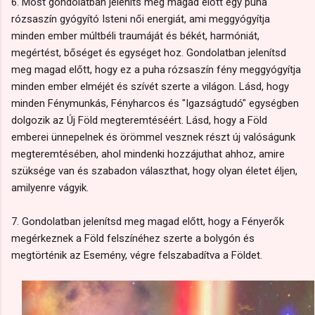
6. Most gondolatban jeleníts meg magad előtt egy puha
rózsaszín gyógyító Isteni női energiát, ami meggyógyítja
minden ember múltbéli traumáját és békét, harmóniát,
megértést, bőséget és egységet hoz. Gondolatban jelenítsd
meg magad előtt, hogy ez a puha rózsaszín fény meggyógyítja
minden ember elméjét és szívét szerte a világon. Lásd, hogy
minden Fénymunkás, Fényharcos és "Igazságtudó" egységben
dolgozik az Új Föld megteremtéséért. Lásd, hogy a Föld
emberei ünnepelnek és örömmel vesznek részt új valóságunk
megteremtésében, ahol mindenki hozzájuthat ahhoz, amire
szüksége van és szabadon választhat, hogy olyan életet éljen,
amilyenre vágyik.
7. Gondolatban jelenítsd meg magad előtt, hogy a Fényerők
megérkeznek a Föld felszínéhez szerte a bolygón és
megtörténik az Esemény, végre felszabadítva a Földet.