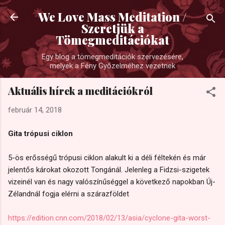
Ugrás a fő tartalomra
We Love Mass Meditation /
Szeretjük a
Tömegmeditációkat
Egy blog a tömegmeditációk szervezésére,
melyek a Fény Győzelméhez vezetnek
Aktuális hírek a meditációkról
február 14, 2018
Gita trópusi ciklon
5-ös erősségű trópusi ciklon alakult ki a déli féltekén és már
jelentős károkat okozott Tongánál. Jelenleg a Fidzsi-szigetek
vizeinél van és nagy valószínűséggel a következő napokban Új-
Zélandnál fogja elérni a szárazföldet
https://edition.cnn.com/2018/02/13/asia/cyclone-gita-worst-