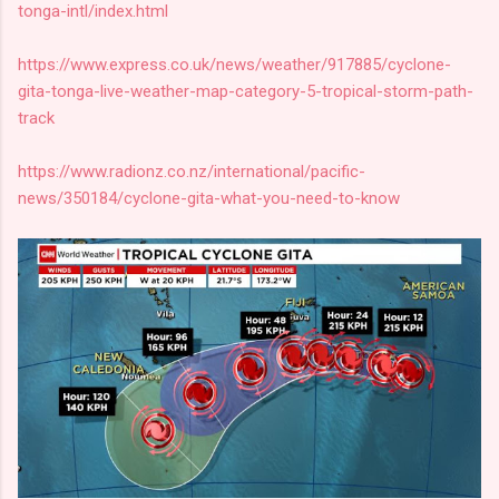
tonga-intl/index.html
https://www.express.co.uk/news/weather/917885/cyclone-
gita-tonga-live-weather-map-category-5-tropical-storm-path-
track
https://www.radionz.co.nz/international/pacific-
news/350184/cyclone-gita-what-you-need-to-know