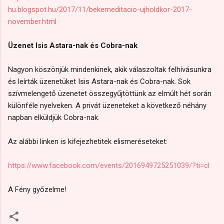
hu.blogspot.hu/2017/11/bekemeditacio-ujholdkor-2017-
november.html
Üzenet Isis Astara-nak és Cobra-nak
Nagyon köszönjük mindenkinek, akik válaszoltak felhívásunkra
és leírták üzenetüket Isis Astara-nak és Cobra-nak. Sok
szívmelengető üzenetet összegyűjtöttünk az elmúlt hét során
különféle nyelveken. A privát üzeneteket a következő néhány
napban elküldjük Cobra-nak.
Az alábbi linken is kifejezhetitek elismeréseteket:
https://www.facebook.com/events/2016949725251039/?ti=cl
A Fény győzelme!