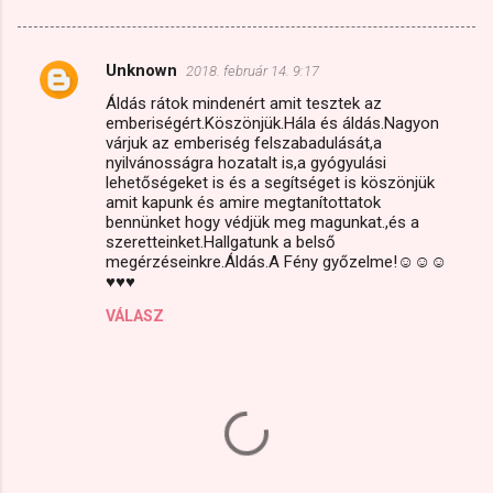
Unknown
2018. február 14. 9:17
M
Áldás rátok mindenért amit tesztek az
e
emberiségért.Köszönjük.Hála és áldás.Nagyon
g
várjuk az emberiség felszabadulását,a
nyilvánosságra hozatalt is,a gyógyulási
j
lehetőségeket is és a segítséget is köszönjük
amit kapunk és amire megtanítottatok
e
bennünket hogy védjük meg magunkat.,és a
g
szeretteinket.Hallgatunk a belső
megérzéseinkre.Áldás.A Fény győzelme!☺☺☺
y
♥♥♥
z
VÁLASZ
é
s
e
k