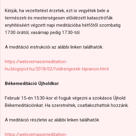
Kérjük, ha vezettetést érzetek, ezt is vegyétek bele a
természeti és mesterségesen előidézett katasztrófák
enyhítéséért végzett napi meditációba hétfőtől szombatig
17:00 órától, vasárnap pedig 17:30-tól.
A meditáció instrukciói az alábbi linken találhatók:
https://welovemassmeditation-
hu.blogspot.hu/2018/02/foldrengesek-tajvanon.html
Békemeditáció Újholdkor
Február 15-én 15:30-kor el fogjuk végezni a szokásos Újhold
Békemeditációnkat. Ha szeretnétek, csatlakozhattok hozzánk.
A meditáció részletei az alábbi linken találhatók:
https://welovemassmeditation-