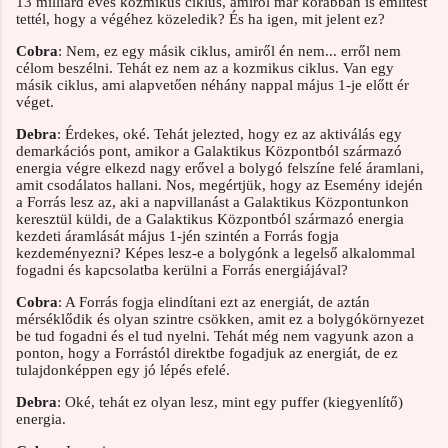
13 milliárd éves kozmikus ciklus, amiről már korábban is említést
tettél, hogy a végéhez közeledik? És ha igen, mit jelent ez?
Cobra
: Nem, ez egy másik ciklus, amiről én nem... erről nem
célom beszélni. Tehát ez nem az a kozmikus ciklus. Van egy
másik ciklus, ami alapvetően néhány nappal május 1-je előtt ér
véget.
Debra
: Érdekes, oké. Tehát jelezted, hogy ez az aktiválás egy
demarkációs pont, amikor a Galaktikus Központból származó
energia végre elkezd nagy erővel a bolygó felszíne felé áramlani,
amit csodálatos hallani. Nos, megértjük, hogy az Esemény idején
a Forrás lesz az, aki a napvillanást a Galaktikus Központunkon
keresztül küldi, de a Galaktikus Központból származó energia
kezdeti áramlását május 1-jén szintén a Forrás fogja
kezdeményezni? Képes lesz-e a bolygónk a legelső alkalommal
fogadni és kapcsolatba kerülni a Forrás energiájával?
Cobra
: A Forrás fogja elindítani ezt az energiát, de aztán
mérséklődik és olyan szintre csökken, amit ez a bolygókörnyezet
be tud fogadni és el tud nyelni. Tehát még nem vagyunk azon a
ponton, hogy a Forrástól direktbe fogadjuk az energiát, de ez
tulajdonképpen egy jó lépés efelé.
Debra
: Oké, tehát ez olyan lesz, mint egy puffer (kiegyenlítő)
energia.