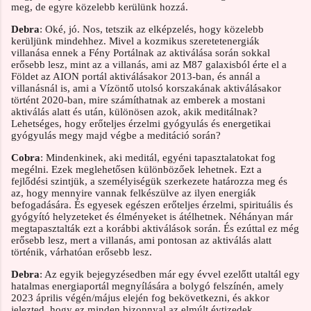
meg, de egyre közelebb kerülünk hozzá.
Debra
: Oké, jó. Nos, tetszik az elképzelés, hogy közelebb
kerüljünk mindehhez. Mivel a kozmikus szeretetenergiák
villanása ennek a Fény Portálnak az aktiválása során sokkal
erősebb lesz, mint az a villanás, ami az M87 galaxisból érte el a
Földet az AION portál aktiválásakor 2013-ban, és annál a
villanásnál is, ami a Vízöntő utolsó korszakának aktiválásakor
történt 2020-ban, mire számíthatnak az emberek a mostani
aktiválás alatt és után, különösen azok, akik meditálnak?
Lehetséges, hogy erőteljes érzelmi gyógyulás és energetikai
gyógyulás megy majd végbe a meditáció során?
Cobra
: Mindenkinek, aki meditál, egyéni tapasztalatokat fog
megélni. Ezek meglehetősen különbözőek lehetnek. Ezt a
fejlődési szintjük, a személyiségük szerkezete határozza meg és
az, hogy mennyire vannak felkészülve az ilyen energiák
befogadására. És egyesek egészen erőteljes érzelmi, spirituális és
gyógyító helyzeteket és élményeket is átélhetnek. Néhányan már
megtapasztalták ezt a korábbi aktiválások során. És ezúttal ez még
erősebb lesz, mert a villanás, ami pontosan az aktiválás alatt
történik, várhatóan erősebb lesz.
Debra
: Az egyik bejegyzésedben már egy évvel ezelőtt utaltál egy
hatalmas energiaportál megnyílására a bolygó felszínén, amely
2023 április végén/május elején fog bekövetkezni, és akkor
jelezted, hogy ez minden bizonnyal az elmúlt évtizedek