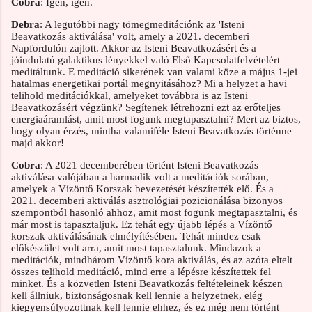
Cobra
: Igen, igen.
Debra
: A legutóbbi nagy tömegmeditációnk az 'Isteni
Beavatkozás aktiválása' volt, amely a 2021. decemberi
Napfordulón zajlott. Akkor az Isteni Beavatkozásért és a
jóindulatú galaktikus lényekkel való Első Kapcsolatfelvételért
meditáltunk. E meditáció sikerének van valami köze a május 1-jei
hatalmas energetikai portál megnyitásához? Mi a helyzet a havi
telihold meditációkkal, amelyeket továbbra is az Isteni
Beavatkozásért végzünk? Segítenek létrehozni ezt az erőteljes
energiaáramlást, amit most fogunk megtapasztalni? Mert az biztos,
hogy olyan érzés, mintha valamiféle Isteni Beavatkozás történne
majd akkor!
Cobra
: A 2021 decemberében történt Isteni Beavatkozás
aktiválása valójában a harmadik volt a meditációk sorában,
amelyek a Vízöntő Korszak bevezetését készítették elő. És a
2021. decemberi aktiválás asztrológiai pozicionálása bizonyos
szempontból hasonló ahhoz, amit most fogunk megtapasztalni, és
már most is tapasztaljuk. Ez tehát egy újabb lépés a Vízöntő
korszak aktiválásának elmélyítésében. Tehát mindez csak
előkészület volt arra, amit most tapasztalunk. Mindazok a
meditációk, mindhárom Vízöntő kora aktiválás, és az azóta eltelt
összes telihold meditáció, mind erre a lépésre készítettek fel
minket. És a közvetlen Isteni Beavatkozás feltételeinek készen
kell állniuk, biztonságosnak kell lennie a helyzetnek, elég
kiegyensúlyozottnak kell lennie ehhez, és ez még nem történt