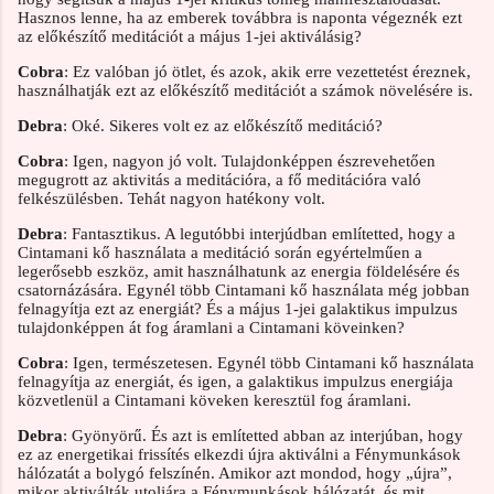
Hasznos lenne, ha az emberek továbbra is naponta végeznék ezt
az előkészítő meditációt a május 1-jei aktiválásig?
Cobra
: Ez valóban jó ötlet, és azok, akik erre vezettetést éreznek,
használhatják ezt az előkészítő meditációt a számok növelésére is.
Debra
: Oké. Sikeres volt ez az előkészítő meditáció?
Cobra
: Igen, nagyon jó volt. Tulajdonképpen észrevehetően
megugrott az aktivitás a meditációra, a fő meditációra való
felkészülésben. Tehát nagyon hatékony volt.
Debra
: Fantasztikus. A legutóbbi interjúdban említetted, hogy a
Cintamani kő használata a meditáció során egyértelműen a
legerősebb eszköz, amit használhatunk az energia földelésére és
csatornázására. Egynél több Cintamani kő használata még jobban
felnagyítja ezt az energiát? És a május 1-jei galaktikus impulzus
tulajdonképpen át fog áramlani a Cintamani köveinken?
Cobra
: Igen, természetesen. Egynél több Cintamani kő használata
felnagyítja az energiát, és igen, a galaktikus impulzus energiája
közvetlenül a Cintamani köveken keresztül fog áramlani.
Debra
: Gyönyörű. És azt is említetted abban az interjúban, hogy
ez az energetikai frissítés elkezdi újra aktiválni a Fénymunkások
hálózatát a bolygó felszínén. Amikor azt mondod, hogy „újra”,
mikor aktiválták utoljára a Fénymunkások hálózatát, és mit