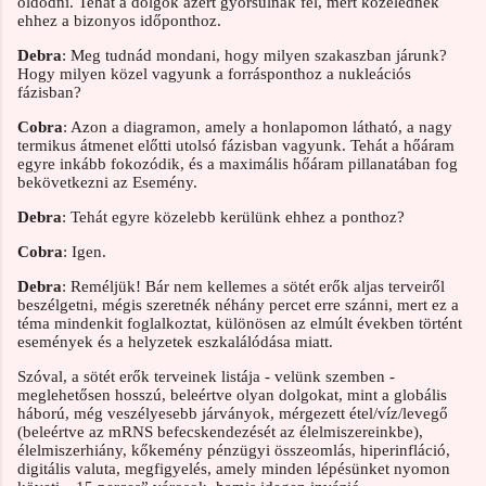
oldódni. Tehát a dolgok azért gyorsulnak fel, mert közelednek
ehhez a bizonyos időponthoz.
Debra
: Meg tudnád mondani, hogy milyen szakaszban járunk?
Hogy milyen közel vagyunk a forrásponthoz a nukleációs
fázisban?
Cobra
: Azon a diagramon, amely a honlapomon látható, a nagy
termikus átmenet előtti utolsó fázisban vagyunk. Tehát a hőáram
egyre inkább fokozódik, és a maximális hőáram pillanatában fog
bekövetkezni az Esemény.
Debra
: Tehát egyre közelebb kerülünk ehhez a ponthoz?
Cobra
: Igen.
Debra
: Reméljük! Bár nem kellemes a sötét erők aljas terveiről
beszélgetni, mégis szeretnék néhány percet erre szánni, mert ez a
téma mindenkit foglalkoztat, különösen az elmúlt években történt
események és a helyzetek eszkalálódása miatt.
Szóval, a sötét erők terveinek listája - velünk szemben -
meglehetősen hosszú, beleértve olyan dolgokat, mint a globális
háború, még veszélyesebb járványok, mérgezett étel/víz/levegő
(beleértve az mRNS befecskendezését az élelmiszereinkbe),
élelmiszerhiány, kőkemény pénzügyi összeomlás, hiperinfláció,
digitális valuta, megfigyelés, amely minden lépésünket nyomon