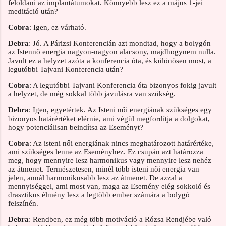
feloldani az implantátumokat. Könnyebb lesz ez a május 1-jei
meditáció után?
Cobra
: Igen, ez várható.
Debra
: Jó. A Párizsi Konferencián azt mondtad, hogy a bolygón
az Istennő energia nagyon-nagyon alacsony, majdhogynem nulla.
Javult ez a helyzet azóta a konferencia óta, és különösen most, a
legutóbbi Tajvani Konferencia után?
Cobra
: A legutóbbi Tajvani Konferencia óta bizonyos fokig javult
a helyzet, de még sokkal több javulásra van szükség.
Debra
: Igen, egyetértek. Az Isteni női energiának szükséges egy
bizonyos határértéket elérnie, ami végül megfordítja a dolgokat,
hogy potenciálisan beindítsa az Eseményt?
Cobra
: Az isteni női energiának nincs meghatározott határértéke,
ami szükséges lenne az Eseményhez. Ez csupán azt határozza
meg, hogy mennyire lesz harmonikus vagy mennyire lesz nehéz
az átmenet. Természetesen, minél több isteni női energia van
jelen, annál harmonikusabb lesz az átmenet. De azzal a
mennyiséggel, ami most van, maga az Esemény elég sokkoló és
drasztikus élmény lesz a legtöbb ember számára a bolygó
felszínén.
Debra
: Rendben, ez még több motiváció a Rózsa Rendjébe való