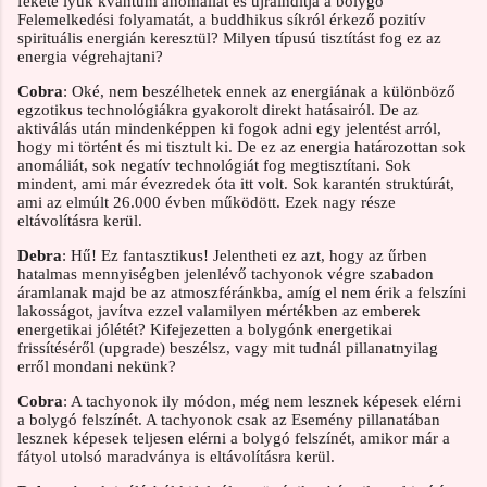
fekete lyuk kvantum anomáliát és újraindítja a bolygó
Felemelkedési folyamatát, a buddhikus síkról érkező pozitív
spirituális energián keresztül? Milyen típusú tisztítást fog ez az
energia végrehajtani?
Cobra
: Oké, nem beszélhetek ennek az energiának a különböző
egzotikus technológiákra gyakorolt direkt hatásairól. De az
aktiválás után mindenképpen ki fogok adni egy jelentést arról,
hogy mi történt és mi tisztult ki. De ez az energia határozottan sok
anomáliát, sok negatív technológiát fog megtisztítani. Sok
mindent, ami már évezredek óta itt volt. Sok karantén struktúrát,
ami az elmúlt 26.000 évben működött. Ezek nagy része
eltávolításra kerül.
Debra
: Hű! Ez fantasztikus! Jelentheti ez azt, hogy az űrben
hatalmas mennyiségben jelenlévő tachyonok végre szabadon
áramlanak majd be az atmoszféránkba, amíg el nem érik a felszíni
lakosságot, javítva ezzel valamilyen mértékben az emberek
energetikai jólétét? Kifejezetten a bolygónk energetikai
frissítéséről (upgrade) beszélsz, vagy mit tudnál pillanatnyilag
erről mondani nekünk?
Cobra
: A tachyonok ily módon, még nem lesznek képesek elérni
a bolygó felszínét. A tachyonok csak az Esemény pillanatában
lesznek képesek teljesen elérni a bolygó felszínét, amikor már a
fátyol utolsó maradványa is eltávolításra kerül.