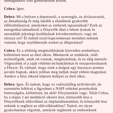
önmagunkról való gondoskodás között.
Cobra
: Igen.
Debra
: Mi a helyzet a depresszió, a szorongás, az alvászavarok,
az álmatlanság és még inkább a rémálmok gyakoribb
előfordulásaival, amelyeket az emberek tapasztalnak? Ezek az
energetikai támadások a Fényerők által a fekete lyukak és
anomáliák jelenlegi tisztításának következményei, vagy mi
okozza ezt? És tudnál ezzel kapcsolatosan mondani nekünk
valamit, hogy enyhíthessük ezeket az állapotokat?
Cobra
: Ez a sötétség megtisztításának közvetlen eredménye,
különösen most az éteri síkon. Mindazok az entitások, sötét
technológiák, amik ott vannak, megtisztulnak, és ez elég intenzív.
Végezzétek el a saját védelmi technikáitokat és összpontosítsatok
a Fényre. És várható, hogy ezek a dolgok egy bizonyos ponton
javulni fognak, akkor jobban meg tudjuk majd védeni magunkat.
Amikor a fény elkezd teljesen belépni az éteri síkra.
Debra
: Igen. És tudom, hogy ez valószínűleg nyilvánvaló, de
szeretném felhívni a figyelmet a NAPI védelmi protokollok
fontosságára, különösen, ha aktív Fénymunkás vagy. Tehát Cobra,
ha a május 1-jei meditáció sikeres lesz, könnyebb lesz a
Fényerőknek eltávolítani az implantátumainkat, és könnyebb lesz
nekünk is segíteni az eltávolításukban? Tudod, mi olyan
gyakorlatokat végzünk, amelyek segítenek az embereknek