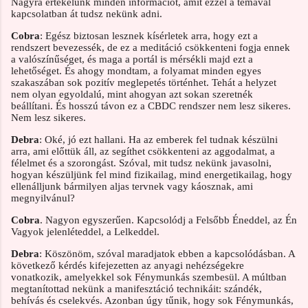
Nagyra értékelünk minden információt, amit ezzel a témával
kapcsolatban át tudsz nekünk adni.
Cobra
: Egész biztosan lesznek kísérletek arra, hogy ezt a
rendszert bevezessék, de ez a meditáció csökkenteni fogja ennek
a valószínűséget, és maga a portál is mérsékli majd ezt a
lehetőséget. És ahogy mondtam, a folyamat minden egyes
szakaszában sok pozitív meglepetés történhet. Tehát a helyzet
nem olyan egyoldalú, mint ahogyan azt sokan szeretnék
beállítani. És hosszú távon ez a CBDC rendszer nem lesz sikeres.
Nem lesz sikeres.
Debra
: Oké, jó ezt hallani. Ha az emberek fel tudnak készülni
arra, ami előttük áll, az segíthet csökkenteni az aggodalmat, a
félelmet és a szorongást. Szóval, mit tudsz nekünk javasolni,
hogyan készüljünk fel mind fizikailag, mind energetikailag, hogy
ellenálljunk bármilyen aljas tervnek vagy káosznak, ami
megnyilvánul?
Cobra
. Nagyon egyszerűen. Kapcsolódj a Felsőbb Éneddel, az Én
Vagyok jelenléteddel, a Lelkeddel.
Debra
: Köszönöm, szóval maradjatok ebben a kapcsolódásban. A
következő kérdés kifejezetten az anyagi nehézségekre
vonatkozik, amelyekkel sok Fénymunkás szembesül. A múltban
megtanítottad nekünk a manifesztáció technikáit: szándék,
behívás és cselekvés. Azonban úgy tűnik, hogy sok Fénymunkás,