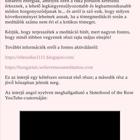
ultraerős energiák, amelyek ezen a ritka portálon keresztül
érkeznek, a lehető legkiegyensúlyozottabb és legharmonikusabb
módon horgonyozódjanak le... és arról is szó esik, hogy milyen
következményei lehetnek annak, ha a tömegmeditáció során a
meditálók száma nem éri el a kritikus tömeget.
Kérjük, hogy terjesszétek a meditáció hírét, mert nagyon fontos,
hogy minél többen vegyenek részt rajta május elsején!
További információk erről a fontos aktiválásról:
https://ellenallas1111.blogspot.com/
https://hungarian.welovemassmeditation.com
Ez az interjú egy kétrészes sorozat első része; a második rész a
jövő hónapban jelenik meg.
Az interjú angol nyelven meghallgatható a Sisterhood of the Rose
YouTube-csatornáján: