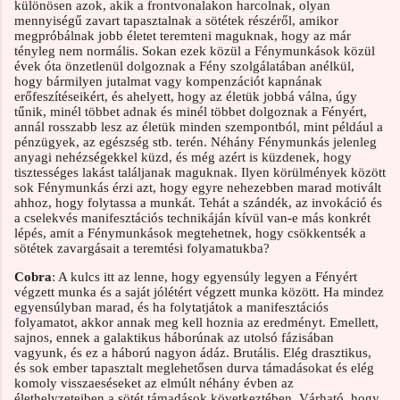
különösen azok, akik a frontvonalakon harcolnak, olyan
mennyiségű zavart tapasztalnak a sötétek részéről, amikor
megpróbálnak jobb életet teremteni maguknak, hogy az már
tényleg nem normális. Sokan ezek közül a Fénymunkások közül
évek óta önzetlenül dolgoznak a Fény szolgálatában anélkül,
hogy bármilyen jutalmat vagy kompenzációt kapnának
erőfeszítéseikért, és ahelyett, hogy az életük jobbá válna, úgy
tűnik, minél többet adnak és minél többet dolgoznak a Fényért,
annál rosszabb lesz az életük minden szempontból, mint például a
pénzügyek, az egészség stb. terén. Néhány Fénymunkás jelenleg
anyagi nehézségekkel küzd, és még azért is küzdenek, hogy
tisztességes lakást találjanak maguknak. Ilyen körülmények között
sok Fénymunkás érzi azt, hogy egyre nehezebben marad motivált
ahhoz, hogy folytassa a munkát. Tehát a szándék, az invokáció és
a cselekvés manifesztációs technikáján kívül van-e más konkrét
lépés, amit a Fénymunkások megtehetnek, hogy csökkentsék a
sötétek zavargásait a teremtési folyamatukba?
Cobra
: A kulcs itt az lenne, hogy egyensúly legyen a Fényért
végzett munka és a saját jólétért végzett munka között. Ha mindez
egyensúlyban marad, és ha folytatjátok a manifesztációs
folyamatot, akkor annak meg kell hoznia az eredményt. Emellett,
sajnos, ennek a galaktikus háborúnak az utolsó fázisában
vagyunk, és ez a háború nagyon ádáz. Brutális. Elég drasztikus,
és sok ember tapasztalt meglehetősen durva támadásokat és elég
komoly visszaeséseket az elmúlt néhány évben az
élethelyzeteiben a sötét támadások következtében. Várható, hogy