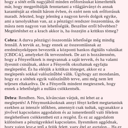
hogy a sötét erők nagyjából minden erőforrásukat kimerítették
már, hogy megpróbálják fenntartani a világjárványt és annak
karanténját az elmúlt három évben, és ezért nem sok erőforrásuk
maradt. Jelezted, hogy jelenleg a nagyon kevés dolgok egyike,
ami a tarsolyukban van, az a pénzügyi rendszer összeomlása, de
másra nem nagyon van lehetőségük. Beszélne erről bővebben?
Megtörténhet ez a krach akkor is, ha összejön a kritikus tömeg?
Cobra
: A durva pénzügyi összeomlás lehetősége még mindig
fennáll. A tervük az, hogy ennek az összeomlásnak az
eredményeképpen bevezetik a központi bankos digitális valutákat
[CBDC-k], amelyeket ők terveznének. De azt is hozzátenném,
hogy a Fényerőknek is megvannak a saját terveik, és ha valami
ilyesmit csinálnak, akkor a Fényerők okozhatnak egyfajta
meglepetést. És ha elérjük a kritikus tömeget, akkor ez a
meglepetés sokkal valószínűbbé válik. Úgyhogy azt mondanám,
hogy ez a sötétek egyik valószínűbb terve, ami még nem lett
teljesen eltakarítva. De a Fényerők mindent megtesznek, hogy
ennek a lehetőségét a nullára csökkentsék.
Debra
: Rendben. Nos, kíváncsian várjuk, mi lehet az a
meglepetés! A Fénymunkásoknak annyi fényt kellett megtartaniuk
ezekben az intenzív időkben, amennyit csak tudtak, ugyanakkor a
jövővel kapcsolatos aggodalom és az ismeretlentől való félelem
meglehetősen csökkentheti ezt a rezgést. És ez az aggodalom
különösen a pénzügyeikkel kapcsolatos. Ilyesmiken aggódnak,
hogy vajon lesz-e tető a fejük felett, vagy étel az asztalon... Ha ez