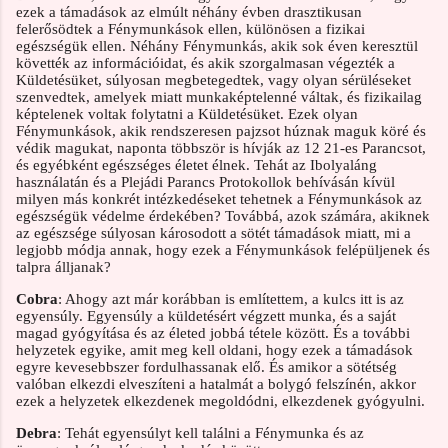
ezek a támadások az elmúlt néhány évben drasztikusan
felerősödtek a Fénymunkások ellen, különösen a fizikai
egészségük ellen. Néhány Fénymunkás, akik sok éven keresztül
követték az információidat, és akik szorgalmasan végezték a
Küldetésüket, súlyosan megbetegedtek, vagy olyan sérüléseket
szenvedtek, amelyek miatt munkaképtelenné váltak, és fizikailag
képtelenek voltak folytatni a Küldetésüket. Ezek olyan
Fénymunkások, akik rendszeresen pajzsot húznak maguk köré és
védik magukat, naponta többször is hívják az 12 21-es Parancsot,
és egyébként egészséges életet élnek. Tehát az Ibolyaláng
használatán és a Plejádi Parancs Protokollok behívásán kívül
milyen más konkrét intézkedéseket tehetnek a Fénymunkások az
egészségük védelme érdekében? Továbbá, azok számára, akiknek
az egészsége súlyosan károsodott a sötét támadások miatt, mi a
legjobb módja annak, hogy ezek a Fénymunkások felépüljenek és
talpra álljanak?
Cobra
: Ahogy azt már korábban is említettem, a kulcs itt is az
egyensúly. Egyensúly a küldetésért végzett munka, és a saját
magad gyógyítása és az életed jobbá tétele között. És a további
helyzetek egyike, amit meg kell oldani, hogy ezek a támadások
egyre kevesebbszer fordulhassanak elő. És amikor a sötétség
valóban elkezdi elveszíteni a hatalmát a bolygó felszínén, akkor
ezek a helyzetek elkezdenek megoldódni, elkezdenek gyógyulni.
Debra
: Tehát egyensúlyt kell találni a Fénymunka és az