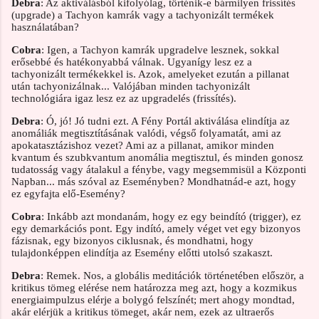
Debra
: Az aktiválásból kifolyólag, történik-e bármilyen frissítés
(upgrade) a Tachyon kamrák vagy a tachyonizált termékek
használatában?
Cobra
: Igen, a Tachyon kamrák upgradelve lesznek, sokkal
erősebbé és hatékonyabbá válnak. Ugyanígy lesz ez a
tachyonizált termékekkel is. Azok, amelyeket ezután a pillanat
után tachyonizálnak... Valójában minden tachyonizált
technológiára igaz lesz ez az upgradelés (frissítés).
Debra
: Ó, jó! Jó tudni ezt. A Fény Portál aktiválása elindítja az
anomáliák megtisztításának valódi, végső folyamatát, ami az
apokatasztázishoz vezet? Ami az a pillanat, amikor minden
kvantum és szubkvantum anomália megtisztul, és minden gonosz
tudatosság vagy átalakul a fénybe, vagy megsemmisül a Központi
Napban... más szóval az Eseményben? Mondhatnád-e azt, hogy
ez egyfajta elő-Esemény?
Cobra
: Inkább azt mondanám, hogy ez egy beindító (trigger), ez
egy demarkációs pont. Egy indító, amely véget vet egy bizonyos
fázisnak, egy bizonyos ciklusnak, és mondhatni, hogy
tulajdonképpen elindítja az Esemény előtti utolsó szakaszt.
Debra
: Remek. Nos, a globális meditációk történetében először, a
kritikus tömeg elérése nem határozza meg azt, hogy a kozmikus
energiaimpulzus elérje a bolygó felszínét; mert ahogy mondtad,
akár elérjük a kritikus tömeget, akár nem, ezek az ultraerős