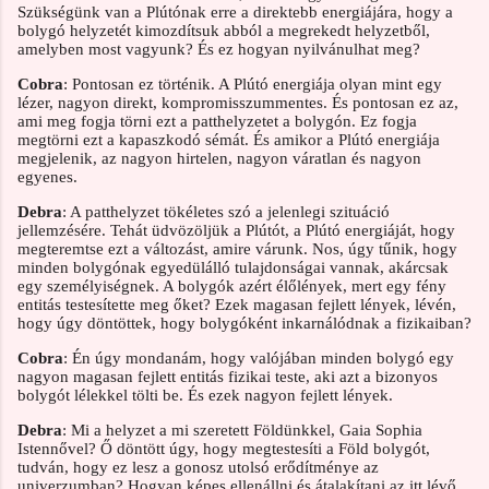
Szükségünk van a Plútónak erre a direktebb energiájára, hogy a
bolygó helyzetét kimozdítsuk abból a megrekedt helyzetből,
amelyben most vagyunk? És ez hogyan nyilvánulhat meg?
Cobra
: Pontosan ez történik. A Plútó energiája olyan mint egy
lézer, nagyon direkt, kompromisszummentes. És pontosan ez az,
ami meg fogja törni ezt a patthelyzetet a bolygón. Ez fogja
megtörni ezt a kapaszkodó sémát. És amikor a Plútó energiája
megjelenik, az nagyon hirtelen, nagyon váratlan és nagyon
egyenes.
Debra
: A patthelyzet tökéletes szó a jelenlegi szituáció
jellemzésére. Tehát üdvözöljük a Plútót, a Plútó energiáját, hogy
megteremtse ezt a változást, amire várunk. Nos, úgy tűnik, hogy
minden bolygónak egyedülálló tulajdonságai vannak, akárcsak
egy személyiségnek. A bolygók azért élőlények, mert egy fény
entitás testesítette meg őket? Ezek magasan fejlett lények, lévén,
hogy úgy döntöttek, hogy bolygóként inkarnálódnak a fizikaiban?
Cobra
: Én úgy mondanám, hogy valójában minden bolygó egy
nagyon magasan fejlett entitás fizikai teste, aki azt a bizonyos
bolygót lélekkel tölti be. És ezek nagyon fejlett lények.
Debra
: Mi a helyzet a mi szeretett Földünkkel, Gaia Sophia
Istennővel? Ő döntött úgy, hogy megtestesíti a Föld bolygót,
tudván, hogy ez lesz a gonosz utolsó erődítménye az
univerzumban? Hogyan képes ellenállni és átalakítani az itt lévő