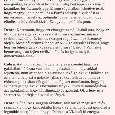
energiáikat, ez érkezik el hozzánk. Tulajdonképpen ez a három
kozmikus forrás, amely egy háromszöget alkot, lehetővé teszi,
hogy megnyíljon a portál, és a Forrás átküldje a villanást az
univerzumon, amely az optimális időben eléri a Földet, hogy
elindítsa a következő fázist. Ez egy demarkációs pont.
Debra
: Köszönöm, hogy ezt elmagyaráztad. Utaltál arra, hogy az
M87 galaxis a galaktikus szeretet forrása az univerzum ezen
szektora számára, és fontos szerepet fog játszani az Esemény
idején. Mesélnél nekünk többet az M87 galaxisról? Például, hogy
hogyan lehet a galaktikus szeretet forrása? Lakott? Vannak-e
benne magasan fejlett civilizációk, és ha igen, melyik
dimenzióban élnek?
Cobra
: Azt mondanám, hogy a fény és a szeretet hatalmas
galaktikus hálózata van abban a galaxisban, amely sokkal
fejlettebb, mint az ebben a galaxisban lévő galaktikus hálózat. És
az a faj, amely azt a galaxist lakja, sokkal fejlettebb, mint az
ebben a galaxisban élő galaktikus faj; azt mondanám, hogy ők
szuperfejlett galaktikus kozmikus lények. Földi terminológiával
azt mondanám, hogy 11. dimenzió és azon túl. Ők a fény és a
szeretet szuperfejlett kozmikus lényei.
Debra
: Hűha. Nos, nagyon áldottak, hálásak és megtiszteltetés
számunkra, hogy kapcsolatba lépnek velünk. Tehát azt mondtad a
legutóbbi interjúdban, hogy a Plútó és a Vízöntő fő energia