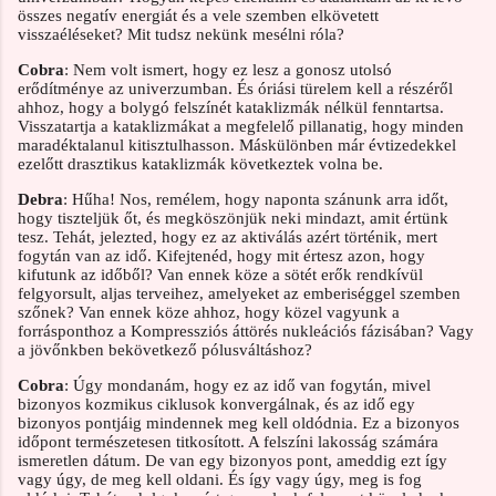
összes negatív energiát és a vele szemben elkövetett
visszaéléseket? Mit tudsz nekünk mesélni róla?
Cobra
: Nem volt ismert, hogy ez lesz a gonosz utolsó
erődítménye az univerzumban. És óriási türelem kell a részéről
ahhoz, hogy a bolygó felszínét kataklizmák nélkül fenntartsa.
Visszatartja a kataklizmákat a megfelelő pillanatig, hogy minden
maradéktalanul kitisztulhasson. Máskülönben már évtizedekkel
ezelőtt drasztikus kataklizmák következtek volna be.
Debra
: Hűha! Nos, remélem, hogy naponta szánunk arra időt,
hogy tiszteljük őt, és megköszönjük neki mindazt, amit értünk
tesz. Tehát, jelezted, hogy ez az aktiválás azért történik, mert
fogytán van az idő. Kifejtenéd, hogy mit értesz azon, hogy
kifutunk az időből? Van ennek köze a sötét erők rendkívül
felgyorsult, aljas terveihez, amelyeket az emberiséggel szemben
szőnek? Van ennek köze ahhoz, hogy közel vagyunk a
forrásponthoz a Kompressziós áttörés nukleációs fázisában? Vagy
a jövőnkben bekövetkező pólusváltáshoz?
Cobra
: Úgy mondanám, hogy ez az idő van fogytán, mivel
bizonyos kozmikus ciklusok konvergálnak, és az idő egy
bizonyos pontjáig mindennek meg kell oldódnia. Ez a bizonyos
időpont természetesen titkosított. A felszíni lakosság számára
ismeretlen dátum. De van egy bizonyos pont, ameddig ezt így
vagy úgy, de meg kell oldani. És így vagy úgy, meg is fog