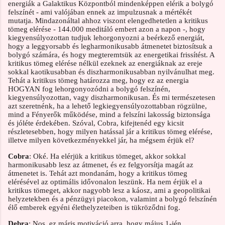
energiák a Galaktikus Központból mindenképpen elérik a bolygó
felszínét - ami valójában ennek az impulzusnak a mértékét
mutatja. Mindazonáltal ahhoz viszont elengedhetetlen a kritikus
tömeg elérése - 144.000 meditáló embert azon a napon -, hogy
kiegyensúlyozottan tudjuk lehorgonyozni a beérkező energiát,
hogy a leggyorsabb és legharmonikusabb átmenetet biztosítsuk a
bolygó számára, és hogy megteremtsük az energetikai frissítést. A
kritikus tömeg elérése nélkül ezeknek az energiáknak az ereje
sokkal kaotikusabban és diszharmonikusabban nyilvánulhat meg.
Tehát a kritikus tömeg határozza meg, hogy ez az energia
HOGYAN fog lehorgonyozódni a bolygó felszínén,
kiegyensúlyozottan, vagy diszharmonikusan. És mi természetesen
azt szeretnénk, ha a lehető legkiegyensúlyozottabban rögzülne,
mind a Fényerők működése, mind a felszíni lakosság biztonsága
és jóléte érdekében. Szóval, Cobra, kifejtenéd egy kicsit
részletesebben, hogy milyen hatással jár a kritikus tömeg elérése,
illetve milyen következményekkel jár, ha mégsem érjük el?
Cobra
: Oké. Ha elérjük a kritikus tömeget, akkor sokkal
harmonikusabb lesz az átmenet, és ez felgyorsítja magát az
átmenetet is. Tehát azt mondanám, hogy a kritikus tömeg
elérésével az optimális idővonalon leszünk. Ha nem érjük el a
kritikus tömeget, akkor nagyobb lesz a káosz, ami a geopolitikai
helyzetekben és a pénzügyi piacokon, valamint a bolygó felszínén
élő emberek egyéni élethelyzeteiben is tükröződni fog.
Debra
: Nos, ez máris motiváció arra, hogy május 1-jén