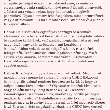
a negatív pénzügyi összeomlás bekövetkezne, az emberek
elveszítenék a bankszámlájukon lévő pénzt? És mik a Fényerők
ajánlásai arra vonatkozóan, hogy hol tartsuk a meglévő
pénzünket? Olyan alternatív lehetőségekben, mint a nemesfémek
vagy a kriptovaluta? És mi a te tanácsod a Bitcoinnal és a Ripple-
lel kapcsolatban?
Cobra
: Ha a sötét erők egy súlyos pénzügyi összeomlást
idéznének elő, a bankokat bezárnák. És amikor a digitális valuták
bevezetésre kerülnének, valószínűleg megtarthatnád a pénzed
nagy részét vagy akár az összeset, ami korábban a
bankszámládon volt, de az már digitális lenne, és a sötétek
felügyelnék. Tehát tanácsos lenne legalább a pénz egy részét
ezüstre vagy aranyra, nemesfémekre váltani. Kriptovaluta?
Használd a saját belső útmutatásodat. Erről nem tudok más
egyebet mondani.
Debra
: Köszönjük, hogy ezt megosztottad velünk. Meg tudnád
mondani, hogy mennyire valószínű, hogy a CBDC [központi
banki digitális valuta] rendszer bevezetésre kerül, és hogy ez
milyen hamar következhet be? Olyasmikre lennénk kíváncsiak,
hogy például mennyi ideig kellene a CBDC rendszer
zsarnokságával szembenéznünk, mielőtt egy pozitív pénzügyi
rendszer lépne életbe? Beindulhat-e a pozitív kvantum pénzügyi
rendszer még az Esemény előtt, ha a május 1-jei meditáció sikeres
lesz? És a meditáció megakadályozhatja-e a CBDC bevezetését?