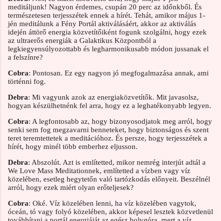
meditáljunk! Nagyon érdemes, csupán 20 perc az időnkből. És
természetesen terjesszétek ennek a hírét. Tehát, amikor május 1-
jén meditálunk a Fény Portál aktiválásáért, akkor az aktiválás
idején áttörő energia közvetítőiként fogunk szolgálni, hogy ezek
az ultraerős energiák a Galaktikus Központból a
legkiegyensúlyozottabb és legharmonikusabb módon jussanak el
a felszínre?
Cobra
: Pontosan. Ez egy nagyon jó megfogalmazása annak, ami
történni fog.
Debra
: Mi vagyunk azok az energiaközvetítők. Mit javasolsz,
hogyan készülhetnénk fel arra, hogy ez a leghatékonyabb legyen.
Cobra
: A legfontosabb az, hogy bizonyosodjatok meg arról, hogy
senki sem fog megzavarni benneteket, hogy biztonságos és szent
teret teremtettetek a meditációhoz. És persze, hogy terjesszétek a
hírét, hogy minél több emberhez eljusson.
Debra
: Abszolút. Azt is említetted, mikor nemrég interjút adtál a
We Love Mass Meditationnek, említetted a vízben vagy víz
közelében, esetleg hegytetőn való tartózkodás előnyeit. Beszélnél
arról, hogy ezek miért olyan erőteljesek?
Cobra
: Oké. Víz közelében lenni, ha víz közelében vagytok,
óceán, tó vagy folyó közelében, akkor képesel lesztek közvetlenül
továbbítani a portál energiáját az egész bolygóra, mert a víz