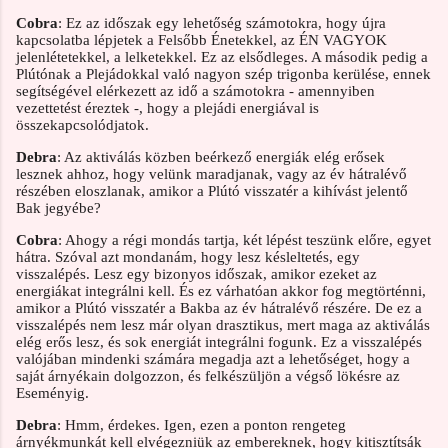
Cobra
: Ez az időszak egy lehetőség számotokra, hogy újra
kapcsolatba lépjetek a Felsőbb Énetekkel, az ÉN VAGYOK
jelenlétetekkel, a lelketekkel. Ez az elsődleges. A második pedig a
Plútónak a Plejádokkal való nagyon szép trigonba kerülése, ennek
segítségével elérkezett az idő a számotokra - amennyiben
vezettetést éreztek -, hogy a plejádi energiával is
összekapcsolódjatok.
Debra
: Az aktiválás közben beérkező energiák elég erősek
lesznek ahhoz, hogy velünk maradjanak, vagy az év hátralévő
részében eloszlanak, amikor a Plútó visszatér a kihívást jelentő
Bak jegyébe?
Cobra
: Ahogy a régi mondás tartja, két lépést teszünk előre, egyet
hátra. Szóval azt mondanám, hogy lesz késleltetés, egy
visszalépés. Lesz egy bizonyos időszak, amikor ezeket az
energiákat integrálni kell. És ez várhatóan akkor fog megtörténni,
amikor a Plútó visszatér a Bakba az év hátralévő részére. De ez a
visszalépés nem lesz már olyan drasztikus, mert maga az aktiválás
elég erős lesz, és sok energiát integrálni fogunk. Ez a visszalépés
valójában mindenki számára megadja azt a lehetőséget, hogy a
saját árnyékain dolgozzon, és felkészüljön a végső lökésre az
Eseményig.
Debra
: Hmm, érdekes. Igen, ezen a ponton rengeteg
árnyékmunkát kell elvégezniük az embereknek, hogy kitisztítsák