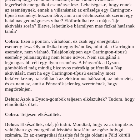
legerősebb energetikai eseménye lesz. Lehetséges-e, hogy ennek
az eseménynek, ennek a villanásnak az erőssége egy Carrington-
típusú eseményt hozzon létre, ami a mi értelmezésünk szerint egy
hatalmas geomágneses vihar? Előfordulhat ez a május 1-jei
aktiválás során? Illetve, lehetünk-e bármilyen más fizikai hatásnak
tanúi?
Cobra
: Ezen a ponton, várhatóan, ez csak egy energetikai
esemény lesz. Olyan fizikai megnyilvánulás, mint pl. a Carrington
esemény, nem várható. Tulajdonképpen egy Carrington-típusú
esemény pillanatnyilag nem lenne üdvös. Nem szolgálná a
legmagasabb célt egy ilyen esemény. A Fényerők a Dyson-
gömbökkel még mindig bizonyos mértékig pufferelik a Nap
aktivitását, mert ha egy Carrington-típusú esemény most
bekövetkezne, az leállítaná az elektromos hálózatot, az internetet,
és ez nem az, amit a Fényerők jelenleg szeretnének, hogy
megtörténjen.
Debra
: Azok a Dyson-gömbök teljesen elkészültek? Tudom, hogy
elindították őket.
Cobra
: Teljesen elkészültek.
Debra
: Elkészültek, oké, jó tudni. Mondtad, hogy ez az impulzus
valójában egy energetikai frissítést hoz létre az egész bolygó
számára. Ez az energetikai frissítés fel fogja oldani a Föld körüli