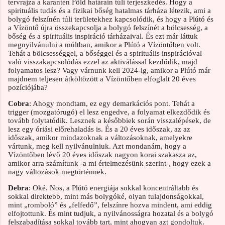
tervrajza a karantén Föld határain túli terjeszkedés. Hogy a
spirituális tudás és a fizikai bőség hatalmas tárháza létezik, ami a
bolygó felszínén túli területekhez kapcsolódik, és hogy a Plútó és
a Vízöntő újra összekapcsolja a bolygó felszínét a bölcsesség, a
bőség és a spirituális inspiráció tárházaival. És ezt már láttuk
megnyilvánulni a múltban, amikor a Plútó a Vízöntőben volt.
Tehát a bölcsességgel, a bőséggel és a spirituális inspirációval
való visszakapcsolódás ezzel az aktiválással kezdődik, majd
folyamatos lesz? Vagy várnunk kell 2024-ig, amikor a Plútó már
majdnem teljesen átköltözött a Vízöntőben elfoglalt 20 éves
pozíciójába?
Cobra
: Ahogy mondtam, ez egy demarkációs pont. Tehát a
trigger (mozgatórugó) el lesz engedve, a folyamat elkezdődik és
tovább folytatódik. Lesznek a későbbiek során visszalépések, de
lesz egy óriási előrehaladás is. És a 20 éves időszak, az az
időszak, amikor mindazoknak a változásoknak, amelyekre
vártunk, meg kell nyilvánulniuk. Azt mondanám, hogy a
Vízöntőben lévő 20 éves időszak nagyon korai szakasza az,
amikor arra számítunk -a mi értelmezésünk szerint-, hogy ezek a
nagy változások megtörténnek.
Debra
: Oké. Nos, a Plútó energiája sokkal koncentráltabb és
sokkal direktebb, mint más bolygóké, olyan tulajdonságokkal,
mint „romboló” és „felfedő”, felszínre hozva mindent, ami eddig
elfojtottunk. És mint tudjuk, a nyilvánosságra hozatal és a bolygó
felszabadítása sokkal tovább tart, mint ahogyan azt gondoltuk.