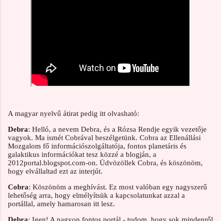
A magyar nyelvű átirat pedig itt olvasható:
Debra
: Helló, a nevem Debra, és a Rózsa Rendje egyik vezetője
vagyok. Ma ismét Cobrával beszélgetünk. Cobra az Ellenállási
Mozgalom fő információszolgáltatója, fontos planetáris és
galaktikus információkat tesz közzé a blogján, a
2012portal.blogspot.com-on. Üdvözöllek Cobra, és köszönöm,
hogy elvállaltad ezt az interjút.
Cobra
: Köszönöm a meghívást. Ez most valóban egy nagyszerű
lehetőség arra, hogy elmélyítsük a kapcsolatunkat azzal a
portállal, amely hamarosan itt lesz.
Debra
: Igen! A nagyon fontos portál - tudom, hogy sok mindenről