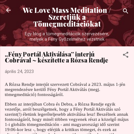
Ugrás a fő tartalomra
We Love Mass Meditation /
Szeretjük a
Tömegmeditációkat
Egy blog a tömegmeditációk szervezésére,
melyek a Fény Győzelméhez vezetnek
„Fény Portál Aktiválása” interjú
Cobrával ~ készítette a Rózsa Rendje
április 24, 2023
A Rózsa Rendje interjút szervezett Cobrával a 2023. május 1-jén
megrendezésre kerülő Fény Portál Aktiválás (megj.
tömegmeditáció) fontosságáról.
Ebben az interjúban Cobra és Debra, a Rózsa Rendje egyik
vezetője, arról beszélgetnek, hogy a Fény Portál Aktiválás szó
szerint(!) életünk legerőteljesebb aktiválása lesz! Beszélnek annak
fontosságáról, hogy minél többen vegyenek részt a közelgő május
1-i globális tömegmeditáción - ami magyarországi idő szerint
19:06-kor lesz -, hogy elérjük a kritikus tömeget, és ezek az