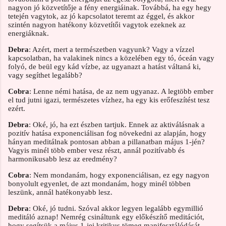
nagyon jó közvetítője a fény energiáinak. Továbbá, ha egy hegy
tetején vagytok, az jó kapcsolatot teremt az éggel, és akkor
szintén nagyon hatékony közvetítői vagytok ezeknek az
energiáknak.
Debra
: Azért, mert a természetben vagyunk? Vagy a vízzel
kapcsolatban, ha valakinek nincs a közelében egy tó, óceán vagy
folyó, de beül egy kád vízbe, az ugyanazt a hatást váltaná ki,
vagy segíthet legalább?
Cobra
: Lenne némi hatása, de az nem ugyanaz. A legtöbb ember
el tud jutni igazi, természetes vízhez, ha egy kis erőfeszítést tesz
ezért.
Debra
: Oké, jó, ha ezt észben tartjuk. Ennek az aktiválásnak a
pozitív hatása exponenciálisan fog növekedni az alapján, hogy
hányan meditálnak pontosan abban a pillanatban május 1-jén?
Vagyis minél több ember vesz részt, annál pozitívabb és
harmonikusabb lesz az eredmény?
Cobra
: Nem mondanám, hogy exponenciálisan, ez egy nagyon
bonyolult egyenlet, de azt mondanám, hogy minél többen
leszünk, annál hatékonyabb lesz.
Debra
: Oké, jó tudni. Szóval akkor legyen legalább egymillió
meditáló aznap! Nemrég csináltunk egy előkészítő meditációt,
hogy segítsük a május 1-jei kritikus tömeg manifesztálódását.