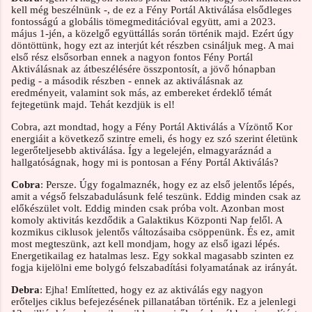
kell még beszélnünk -, de ez a Fény Portál Aktiválása elsődleges
fontosságú a globális tömegmeditációval együtt, ami a 2023.
május 1-jén, a közelgő együttállás során történik majd. Ezért úgy
döntöttünk, hogy ezt az interjút két részben csináljuk meg. A mai
első rész elsősorban ennek a nagyon fontos Fény Portál
Aktiválásnak az átbeszélésére összpontosít, a jövő hónapban
pedig - a második részben - ennek az aktiválásnak az
eredményeit, valamint sok más, az embereket érdeklő témát
fejtegetünk majd. Tehát kezdjük is el!
Cobra, azt mondtad, hogy a Fény Portál Aktiválás a Vízöntő Kor
energiáit a következő szintre emeli, és hogy ez szó szerint életünk
legerőteljesebb aktiválása. Így a legelején, elmagyaráznád a
hallgatóságnak, hogy mi is pontosan a Fény Portál Aktiválás?
Cobra
: Persze. Úgy fogalmaznék, hogy ez az első jelentős lépés,
amit a végső felszabadulásunk felé teszünk. Eddig minden csak az
előkészület volt. Eddig minden csak próba volt. Azonban most
komoly aktivitás kezdődik a Galaktikus Központi Nap felől. A
kozmikus ciklusok jelentős változásaiba csöppenünk. És ez, amit
most megteszünk, azt kell mondjam, hogy az első igazi lépés.
Energetikailag ez hatalmas lesz. Egy sokkal magasabb szinten ez
fogja kijelölni eme bolygó felszabadítási folyamatának az irányát.
Debra
: Ejha! Említetted, hogy ez az aktiválás egy nagyon
erőteljes ciklus befejezésének pillanatában történik. Ez a jelenlegi