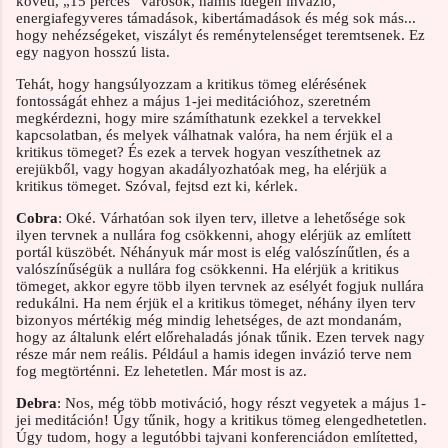
követi, „15 perces” városok, hamis idegen invázió,
energiafegyveres támadások, kibertámadások és még sok más...
hogy nehézségeket, viszályt és reménytelenséget teremtsenek. Ez
egy nagyon hosszú lista.
Tehát, hogy hangsúlyozzam a kritikus tömeg elérésének
fontosságát ehhez a május 1-jei meditációhoz, szeretném
megkérdezni, hogy mire számíthatunk ezekkel a tervekkel
kapcsolatban, és melyek válhatnak valóra, ha nem érjük el a
kritikus tömeget? És ezek a tervek hogyan veszíthetnek az
erejükből, vagy hogyan akadályozhatóak meg, ha elérjük a
kritikus tömeget. Szóval, fejtsd ezt ki, kérlek.
Cobra
: Oké. Várhatóan sok ilyen terv, illetve a lehetősége sok
ilyen tervnek a nullára fog csökkenni, ahogy elérjük az említett
portál küszöbét. Néhányuk már most is elég valószínűtlen, és a
valószínűségük a nullára fog csökkenni. Ha elérjük a kritikus
tömeget, akkor egyre több ilyen tervnek az esélyét fogjuk nullára
redukálni. Ha nem érjük el a kritikus tömeget, néhány ilyen terv
bizonyos mértékig még mindig lehetséges, de azt mondanám,
hogy az általunk elért előrehaladás jónak tűnik. Ezen tervek nagy
része már nem reális. Például a hamis idegen invázió terve nem
fog megtörténni. Ez lehetetlen. Már most is az.
Debra
: Nos, még több motiváció, hogy részt vegyetek a május 1-
jei meditáción! Úgy tűnik, hogy a kritikus tömeg elengedhetetlen.
Úgy tudom, hogy a legutóbbi tajvani konferenciádon említetted,