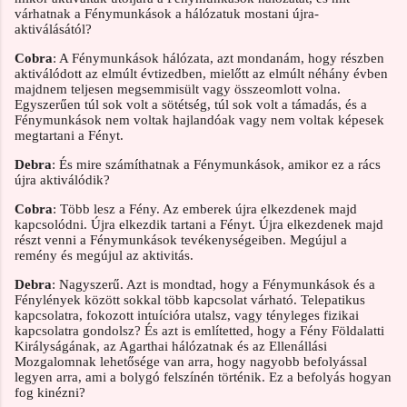
várhatnak a Fénymunkások a hálózatuk mostani újra-
aktiválásától?
Cobra
: A Fénymunkások hálózata, azt mondanám, hogy részben
aktiválódott az elmúlt évtizedben, mielőtt az elmúlt néhány évben
majdnem teljesen megsemmisült vagy összeomlott volna.
Egyszerűen túl sok volt a sötétség, túl sok volt a támadás, és a
Fénymunkások nem voltak hajlandóak vagy nem voltak képesek
megtartani a Fényt.
Debra
: És mire számíthatnak a Fénymunkások, amikor ez a rács
újra aktiválódik?
Cobra
: Több lesz a Fény. Az emberek újra elkezdenek majd
kapcsolódni. Újra elkezdik tartani a Fényt. Újra elkezdenek majd
részt venni a Fénymunkások tevékenységeiben. Megújul a
remény és megújul az aktivitás.
Debra
: Nagyszerű. Azt is mondtad, hogy a Fénymunkások és a
Fénylények között sokkal több kapcsolat várható. Telepatikus
kapcsolatra, fokozott intuícióra utalsz, vagy tényleges fizikai
kapcsolatra gondolsz? És azt is említetted, hogy a Fény Földalatti
Királyságának, az Agarthai hálózatnak és az Ellenállási
Mozgalomnak lehetősége van arra, hogy nagyobb befolyással
legyen arra, ami a bolygó felszínén történik. Ez a befolyás hogyan
fog kinézni?