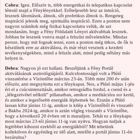
Cobra
: Igen. Először is, több energetikai és telepatikus kapcsolat
létesül majd a Fénylényekkel. Erőteljesebb lesz az intuíció,
lesznek látomások, álmok, sőt profetikus álmok is. Rengeteg
inspiráció jelenik meg, spirituális inspiráció. Ezen a ponton nem
nagyon számítok még fizikai kapcsolatra velük, de azt
mondanám, hogy a Fény Földalatti Lényei aktívabbak lesznek.
Jobban be lesznek vonva majd a felszíni műveletekbe. Mindaz
persze, hogy mit fognak tenni, ezen a ponton még titkos, de ők is
készülnek erre az aktiválásra, és már részt vesznek a kezdeti
tevékenységekben, mind a felszín alatt, mind pedig néhány más
helyen is.
Debra
: Nagyon jó ezt hallani. Beszéljünk a Fény Portál
aktiválásának asztrológiájáról. Kulcsfontosságú volt a Plútó
visszatérése a Vízöntőbe március 23-án. Több mint 200 év után
először, ami megnyitotta ezt a fénykaput. Nos, a Plútó május 1-jén
éri el a csúcsintenzitását, amikor retrográdba fordul, a csend és a
„lélegzetvétel nélküli” pillanatban, amikor a meditációra sor kerül,
és amikor a legerősebb energiák léphetnek be. Ezután a Plútó
lassan kifut június 11-ig, amikor is kilép a Vízöntőből és visszatér
a Bakba 2024-ig, amikor is aztán végleg visszatér a Vízöntőbe,
hogy a következő 20 évben ott is maradjon. Tehát ez a fénykapu
most március 23-tól június 11-ig van nyitva. Hogyan tudjuk a
legtöbbet kihozni ezekből az energiákból? Mit tehetünk
kollektíven és egyénileg ez idő alatt, mielőtt a portál június 11-én
bezárulna?