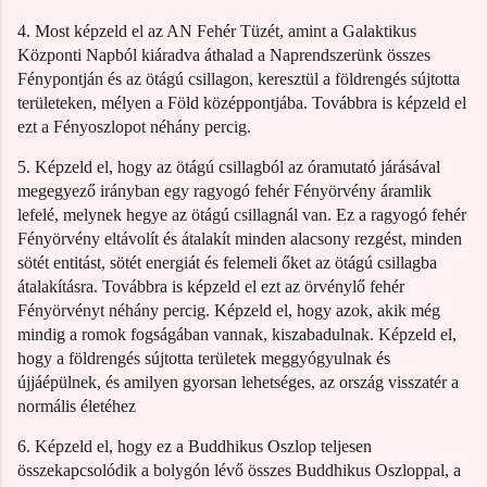
4. Most képzeld el az AN Fehér Tüzét, amint a Galaktikus
Központi Napból kiáradva áthalad a Naprendszerünk összes
Fénypontján és az ötágú csillagon, keresztül a földrengés sújtotta
területeken, mélyen a Föld középpontjába. Továbbra is képzeld el
ezt a Fényoszlopot néhány percig.
5. Képzeld el, hogy az ötágú csillagból az óramutató járásával
megegyező irányban egy ragyogó fehér Fényörvény áramlik
lefelé, melynek hegye az ötágú csillagnál van. Ez a ragyogó fehér
Fényörvény eltávolít és átalakít minden alacsony rezgést, minden
sötét entitást, sötét energiát és felemeli őket az ötágú csillagba
átalakításra. Továbbra is képzeld el ezt az örvénylő fehér
Fényörvényt néhány percig. Képzeld el, hogy azok, akik még
mindig a romok fogságában vannak, kiszabadulnak. Képzeld el,
hogy a földrengés sújtotta területek meggyógyulnak és
újjáépülnek, és amilyen gyorsan lehetséges, az ország visszatér a
normális életéhez
6. Képzeld el, hogy ez a Buddhikus Oszlop teljesen
összekapcsolódik a bolygón lévő összes Buddhikus Oszloppal, a