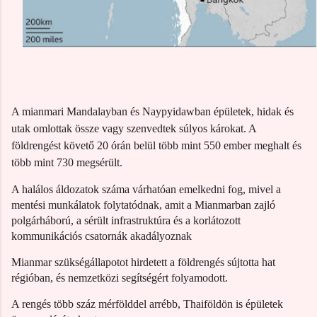
A mianmari Mandalayban és Naypyidawban épületek, hidak és
utak omlottak össze vagy szenvedtek súlyos károkat. A
földrengést követő 20 órán belül több mint 550 ember meghalt és
több mint 730 megsérült.
A halálos áldozatok száma várhatóan emelkedni fog, mivel a
mentési munkálatok folytatódnak, amit a Mianmarban zajló
polgárháború, a sérült infrastruktúra és a korlátozott
kommunikációs csatornák akadályoznak
Mianmar szükségállapotot hirdetett a földrengés
sújtotta
hat
régióban, és nemzetközi segítségért folyamodott.
A rengés több száz mérfölddel arrébb, Thaiföldön is épületek