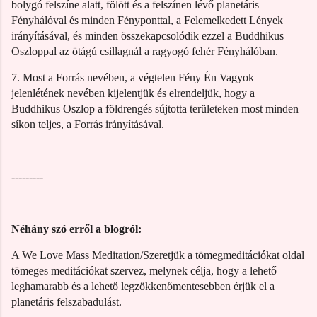
bolygó felszíne alatt, fölött és a felszínen lévő planetáris
Fényhálóval és minden Fényponttal, a Felemelkedett Lények
irányításával, és minden összekapcsolódik ezzel a Buddhikus
Oszloppal az ötágú csillagnál a ragyogó fehér Fényhálóban.
7. Most a Forrás nevében, a végtelen Fény Én Vagyok
jelenlétének nevében kijelentjük és elrendeljük, hogy a
Buddhikus Oszlop a földrengés sújtotta területeken most minden
síkon teljes, a Forrás irányításával.
---------
Néhány szó erről a blogról:
A We Love Mass Meditation/Szeretjük a tömegmeditációkat oldal
tömeges meditációkat szervez, melynek célja, hogy a lehető
leghamarabb és a lehető legzökkenőmentesebben érjük el a
planetáris felszabadulást.