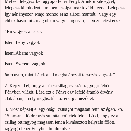
Mélyen lélegezz be ragyogó fehér Fényt. Amikor kilélegzel,
lélegezz ki mindent, ami nem szolgál már tovább téged. Lélegezz
így néhányszor. Majd mondd el az alábbi mantrát - vagy egy
ehhez hasonlót - magadban vagy hangosan, ha vezettetést érzel:
"Én vagyok a Lélek
Isteni Fény vagyok
Isteni Akarat vagyok
Isteni Szeretet vagyok
önmagam, mint Lélek által meghatározott tervezés vagyok."
2. Képzeld el, hogy a Lélekcsillag csakrád ragyogó fehér
Fényben világít. Lásd ezt a Fényt egy lefelé áramló örvény
alakjában, amely megtisztítja az energiameződet.
3. Most képzelj el egy ötágú csillagot magasan fenn az égen, kb.
15 km-re a földrengés sújtotta területek felett. Lásd, hogy ez a
csillag ott ragyog magasan fent a kiválasztott helyszín fölött,
ragyogó fehér Fényben tündökölve.