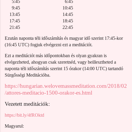
5:45
6:45
9:45
10:45
13:45
14:45
17:45
18:45
21:45
22:45
Ezután naponta
téli időszámítás és magyar idő szerint
1
7
:45-kor
(16:45 UTC)
fogjuk elvégezni ezt a meditációt.
Ezt a meditációt más időpontokban és olyan gyakran is
elvégezheted, ahogyan csak szeretnéd, vagy beillesztheted a
naponta
téli időszámítás szerint
1
5
órakor (14:00 UTC) tartandó
Sürgősségi
Meditációba.
https://hungarian.welovemassmeditation.com/2018/02
/attores-meditacio-1500-orakor-es.html
Vezetett meditációk:
https://bit.ly/4fROktd
Magyarul: