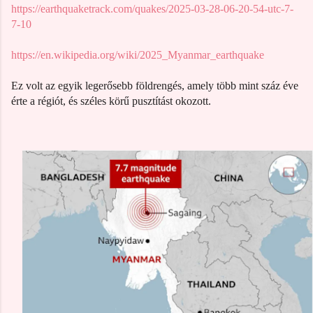
https://earthquaketrack.com/quakes/2025-03-28-06-20-54-utc-7-
7-10
https://en.wikipedia.org/wiki/2025_Myanmar_earthquake
Ez volt az egyik legerősebb földrengés, amely több mint
száz éve
érte a régiót, és széles körű pusztítást okozott.