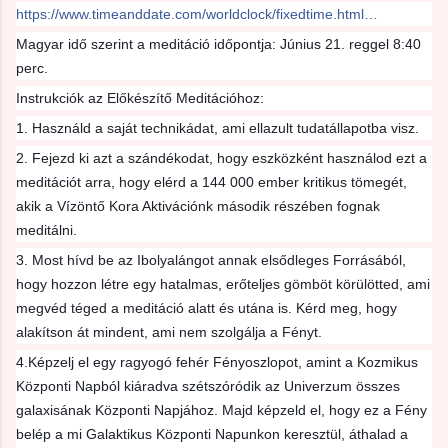
https://www.timeanddate.com/worldclock/fixedtime.html…
Magyar idő szerint a meditáció időpontja: Június 21. reggel 8:40
perc.
Instrukciók az Előkészítő Meditációhoz:
1. Használd a saját technikádat, ami ellazult tudatállapotba visz.
2. Fejezd ki azt a szándékodat, hogy eszközként használod ezt a
meditációt arra, hogy elérd a 144 000 ember kritikus tömegét,
akik a Vízöntő Kora Aktivációnk második részében fognak
meditálni.
3. Most hívd be az Ibolyalángot annak elsődleges Forrásából,
hogy hozzon létre egy hatalmas, erőteljes gömböt körülötted, ami
megvéd téged a meditáció alatt és utána is. Kérd meg, hogy
alakítson át mindent, ami nem szolgálja a Fényt.
4.Képzelj el egy ragyogó fehér Fényoszlopot, amint a Kozmikus
Központi Napból kiáradva szétszóródik az Univerzum összes
galaxisának Központi Napjához. Majd képzeld el, hogy ez a Fény
belép a mi Galaktikus Központi Napunkon keresztül, áthalad a