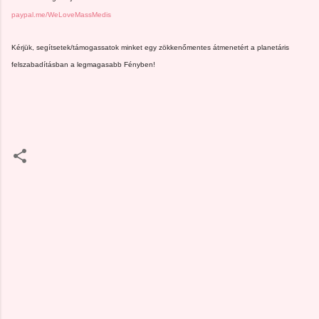
paypal.me/WeLoveMassMedis
Kérjük, segítsetek/támogassatok minket egy zökkenőmentes átmenetért a planetáris
felszabadításban a legmagasabb Fényben!
M
e
g
j
e
g
y