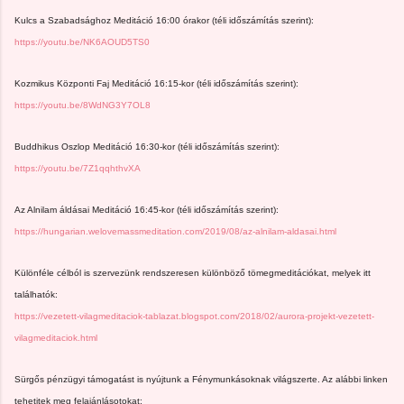
Kulcs a Szabadsághoz Meditáció 16:00 órakor (téli időszámítás szerint):
https://youtu.be/NK6AOUD5TS0
Kozmikus Központi Faj Meditáció 16:15-kor (téli időszámítás szerint):
https://youtu.be/8WdNG3Y7OL8
Buddhikus Oszlop Meditáció 16:30-kor (téli időszámítás szerint):
https://youtu.be/7Z1qqhthvXA
Az Alnilam áldásai Meditáció 16:45-kor (téli időszámítás szerint):
https://hungarian.welovemassmeditation.com/2019/08/az-alnilam-aldasai.html
Különféle célból is szervezünk rendszeresen különböző tömegmeditációkat, melyek itt
találhatók:
https://vezetett-vilagmeditaciok-tablazat.blogspot.com/2018/02/aurora-projekt-vezetett-
vilagmeditaciok.html
Sürgős pénzügyi támogatást is nyújtunk a Fénymunkásoknak világszerte. Az alábbi linken
tehetitek meg felajánlásotokat: