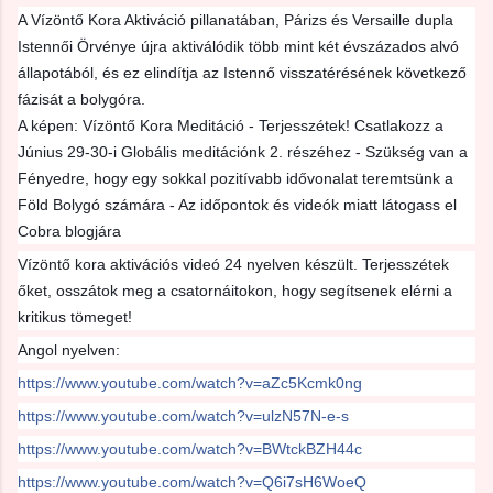
A Vízöntő Kora Aktiváció pillanatában, Párizs és Versaille dupla
Istennői Örvénye újra aktiválódik több mint két évszázados alvó
állapotából, és ez elindítja az Istennő visszatérésének következő
fázisát a bolygóra.
A képen: Vízöntő Kora Meditáció - Terjesszétek! Csatlakozz a
Június 29-30-i Globális meditációnk 2. részéhez - Szükség van a
Fényedre, hogy egy sokkal pozitívabb idővonalat teremtsünk a
Föld Bolygó számára - Az időpontok és videók miatt látogass el
Cobra blogjára
Vízöntő kora aktivációs videó 24 nyelven készült. Terjesszétek
őket, osszátok meg a csatornáitokon, hogy segítsenek elérni a
kritikus tömeget!
Angol nyelven:
https://www.youtube.com/watch?v=aZc5Kcmk0ng
https://www.youtube.com/watch?v=ulzN57N-e-s
https://www.youtube.com/watch?v=BWtckBZH44c
https://www.youtube.com/watch?v=Q6i7sH6WoeQ