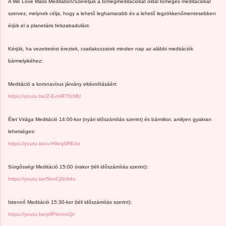
A We Love Mass Meditation/Szeretjük a tömegmeditációkat oldal tömeges meditációkat
szervez, melynek célja, hogy a lehető leghamarabb és a lehető legzökkenőmentesebben
érjük el a planetáris felszabadulást.
Kérjük, ha vezettetést éreztek, csatlakozzatok minden nap az alábbi meditációk
bármelyikéhez:
Meditáció a koronavírus járvány eltávolításáért:
https://youtu.be/Z-EvmR70zMU
Élet Virága Meditáció 14:00-kor (nyári időszámítás szerint) és bármikor, amilyen gyakran
lehetséges:
https://youtu.be/u-H9eqSRE4o
Sürgősségi Meditáció 15:00 órakor (téli időszámítás szerint):
https://youtu.be/5kmCjNcft4s
Istennő Meditáció 15:30-kor (téli időszámítás szerint):
https://youtu.be/pflPttnmoQc