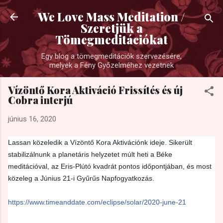
Ugrás a fő tartalomra
We Love Mass Meditation /
Szeretjük a
Tömegmeditációkat
Egy blog a tömegmeditációk szervezésére,
melyek a Fény Győzelméhez vezetnek
Vízöntő Kora Aktiváció Frissítés és új
Cobra interjú
június 16, 2020
Lassan közeledik a Vízöntő Kora Aktivációnk ideje. Sikerült
stabilizálnunk a planetáris helyzetet múlt heti a Béke
meditációval, az Eris-Plútó kvadrát pontos időpontjában, és most
közeleg a Június 21-i Gyűrűs Napfogyatkozás.
https://www.timeanddate.com/eclipse/solar/2020-june-21