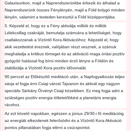
Galaxisunkon, majd a Naprendszerünkbe érkezik és áthalad a
Naprendszerünk összes Fénylényén, majd a Föld bolygó minden
lényén, valamint a testeden keresztül a Föld középpontjába.
5. Képzeld el, hogy ez a Fény aktiválja milliók és milliók
Lélekcsillag csakráját, bemutatja számukra a lehetőséget, hogy
csatlakozzanak a Vízöntő Kora Aktivációhoz. Képzeld el, hogy
akik vezettetést éreznek, valójában részt vesznek, a számuk
meghaladja a kritikus tömeget és az aktiváció maga óriási pozitív
gyógyító hatással fog bírni minden érző lényre a Földön és
stabilizálja a Vízöntő Kora pozitív idővonalát.
90 perccel az Előkészítő meditáció után, a Napfogyatkozás teljes
sávja el fogja érni Csiaji várost Tajvanon és aktivál egy nagyon
speciális Sárkány Örvényt Csiaji közelében. Ez meg fogja adni a
szükséges pozitív energia töltetet/lökést a planetáris energia
rácshoz.
Az ezt követő napokban, egészen a június 29/30-i fő meditációig
az energiák elkezdenek felerősödni és a Vízöntő Kora Aktiváció
pontos pillanatában fogja elérni a csúcspontot.