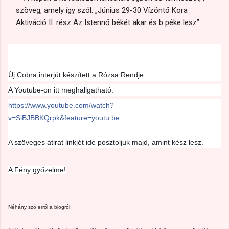
Új Cobra interjút készített a Rózsa Rendje.
A Youtube-on itt meghallgatható:
https://www.youtube.com/watch?
v=SiBJBBKQrpk&feature=youtu.be
A szöveges átirat linkjét ide posztoljuk majd, amint kész lesz.
A Fény győzelme!
Néhány szó erről a blogról: