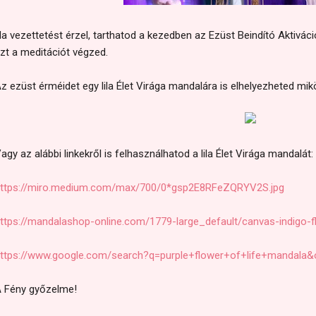
a vezettetést érzel, tarthatod a kezedben az Ezüst Beindító Aktivác
zt a meditációt végzed.
z ezüst érméidet egy lila Élet Virága mandalára is elhelyezheted mi
agy az alábbi linkekről is felhasználhatod a lila Élet Virága mandalát:
ttps://miro.medium.com/max/700/0*gsp2E8RFeZQRYV2S.jpg
ttps://mandalashop-online.com/1779-large_default/canvas-indigo-fl
ttps://www.google.com/search?q=purple+flower+of+life+mandala
 Fény győzelme!