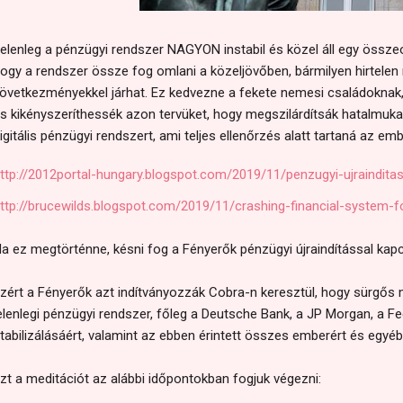
elenleg a pénzügyi rendszer NAGYON instabil és közel áll egy össze
ogy a rendszer össze fog omlani a közeljövőben, bármilyen hirtele
övetkezményekkel járhat. Ez kedvezne a fekete nemesi családoknak,
s kikényszeríthessék azon tervüket, hogy megszilárdítsák hatalmukat
igitális pénzügyi rendszert, ami teljes ellenőrzés alatt tartaná az em
ttp://2012portal-hungary.blogspot.com/2019/11/penzugyi-ujrainditas
ttp://brucewilds.blogspot.com/2019/11/crashing-financial-system-f
a ez megtörténne, késni fog a Fényerők pénzügyi újraindítással kapc
zért a Fényerők azt indítványozzák Cobra-n keresztül, hogy sürgős 
elenlegi pénzügyi rendszer, főleg a Deutsche Bank, a JP Morgan, a F
tabilizálásáért, valamint az ebben érintett összes emberért és egyé
zt a meditációt az alábbi időpontokban fogjuk végezni: