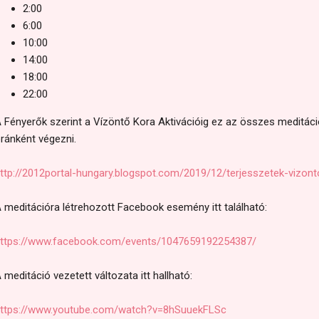
2:00
6:00
10:00
14:00
18:00
22:00
 Fényerők szerint a Vízöntő Kora Aktivációig ez az összes meditáció
ránként végezni.
ttp://2012portal-hungary.blogspot.com/2019/12/terjesszetek-vizont
 meditációra létrehozott Facebook esemény itt található:
ttps://www.facebook.com/events/1047659192254387/
 meditáció vezetett változata itt hallható:
ttps://www.youtube.com/watch?v=8hSuuekFLSc