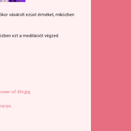
iókor vásárolt ezüst érméket, miközben
közben ezt a meditációt végzed.
ower-of-life.jpg
&oq=pu