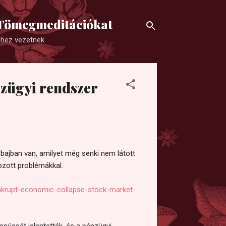
a Tömegmeditációkat
éhez vezetnek
nzügyi rendszer
bajban van, amilyet még senki nem látott
kozott problémákkal.
ankrupt-economic-collapse-stock-market-
úcsát jelentették, és a pénzügyi