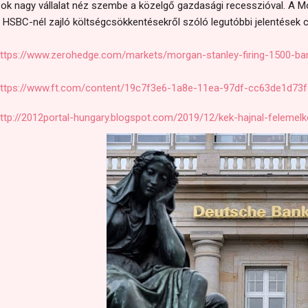
ok nagy vállalat néz szembe a közelgő gazdasági recesszióval. A M
 HSBC-nél zajló költségcsökkentésekről szóló legutóbbi jelentések c
ttps://www.zerohedge.com/markets/morgan-stanley-firing-1500-ba
ttps://www.ft.com/content/19c7f3e6-1a8e-11ea-97df-cc63de1d73f
ttp://2012portal-hungary.blogspot.com/2019/12/kek-hajnal-felemel