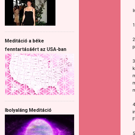
I
1
2
Meditáció a béke
p
fenntartásáért az USA-ban
3
k
m
m
m
4
Ibolyaláng Meditáció
i
F
5