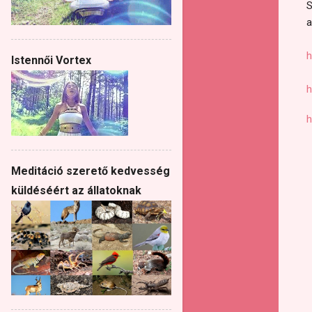
S
a
h
Istennői Vortex
h
h
Meditáció szerető kedvesség
küldéséért az állatoknak