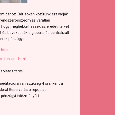
omláshoz. Bár sokan közülünk azt várják,
n rendszerösszeomlás váratlan
 hogy meghekkelhessék az eredeti tervet
 és bevezessék a globális és centralizált
berek pénzügyeit.
.html
or-fun-and.html
solatos terve.
meditációra van szükség 4 óránként a
ederal Reserve és a repopiac
b pénzügyi intézményért.