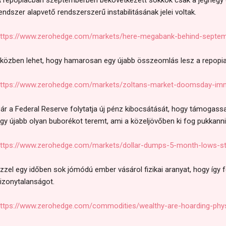
endszer alapvető rendszerszerű instabilitásának jelei voltak.
ttps://www.zerohedge.com/markets/here-megabank-behind-septe
közben lehet, hogy hamarosan egy újabb összeomlás lesz a repopi
ttps://www.zerohedge.com/markets/zoltans-market-doomsday-imm
ár a Federal Reserve folytatja új pénz kibocsátását, hogy támogass
gy újabb olyan buborékot teremt, ami a közeljövőben ki fog pukkanni
ttps://www.zerohedge.com/markets/dollar-dumps-5-month-lows-s
zzel egy időben sok jómódú ember vásárol fizikai aranyat, hogy így 
izonytalanságot.
ttps://www.zerohedge.com/commodities/wealthy-are-hoarding-phys