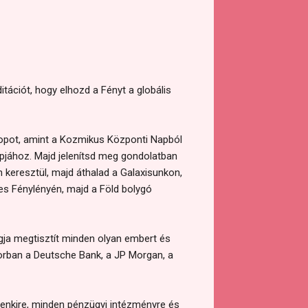
tációt, hogy elhozd a Fényt a globális
lopot, amint a Kozmikus Központi Napból
pjához. Majd jelenítsd meg gondolatban
 keresztül, majd áthalad a Galaxisunkon,
s Fénylényén, majd a Föld bolygó
gja megtisztít minden olyan embert és
sorban a Deutsche Bank, a JP Morgan, a
enkire, minden pénzügyi intézményre és