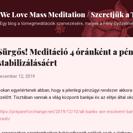
Ugrás a fő tartalomra
We Love Mass Meditation / Szeretjük 
Egy blog a tömegmeditációk szervezésére, melyek a Fény Győzelm
Sürgős! Meditáció 4 óránként a pé
stabilizálásáért
ecember 12, 2019
okan egyetértenek abban, hogy a jelenlegi pénzügyi rendszer akkora 
zelőtt. Tisztában vannak a világ központi bankjai és az elitjei által o
ttps://prepareforchange.net/2019/12/10/all-banks-are-insolvent-b
rash/
 repopiacban szeptemberben bekövetkezett sokkok csak a jéghegy cs