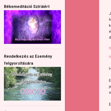
Békemeditáció Szíriáért
J
h
k
é
d
h
Rendelkezés az Esemény
h
felgyorsítására
H
E
j
s
E