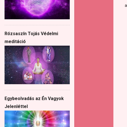
a
Rózsaszín Tojás Védelmi
meditáció
Egybeolvadás az Én Vagyok
Jelenléttel