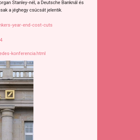
organ Stanley-nél, a Deutsche Banknál és
sak a jéghegy csúcsát jelentik.
nkers-year-end-cost-cuts
4
kedes-konferencia.html