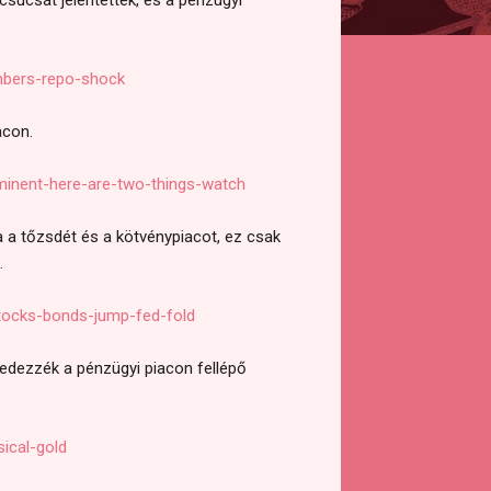
mbers-repo-shock
acon.
inent-here-are-two-things-watch
a a tőzsdét és a kötvénypiacot, ez csak
.
tocks-bonds-jump-fed-fold
fedezzék a pénzügyi piacon fellépő
ical-gold