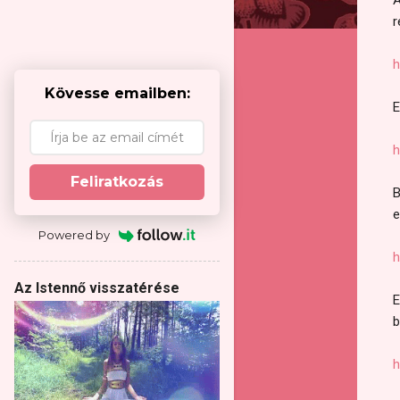
r
h
Kövesse emailben:
E
h
Feliratkozás
B
e
Powered by
h
Az Istennő visszatérése
E
b
h