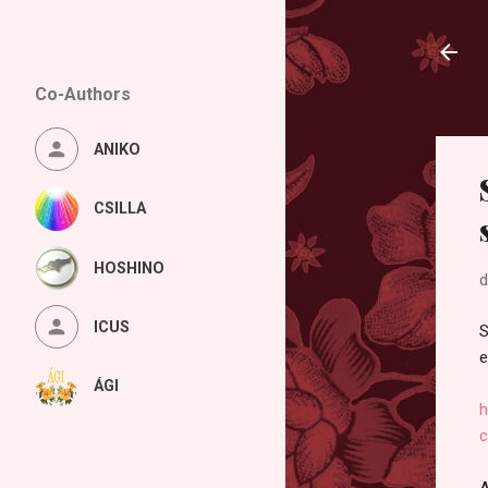
Co-Authors
ANIKO
CSILLA
HOSHINO
d
ICUS
S
e
ÁGI
h
c
A