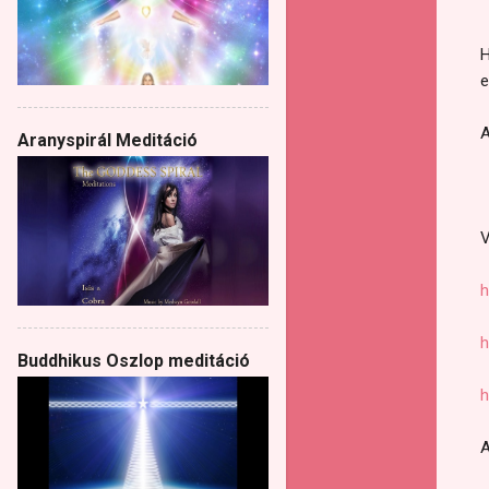
H
e
A
Aranyspirál Meditáció
V
h
h
Buddhikus Oszlop meditáció
h
A