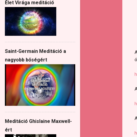
Élet Virága meditáció
Saint-Germain Meditáció a
A
ó
nagyobb bőségért
h
A
h
A
Meditáció Ghislaine Maxwell-
ért
h