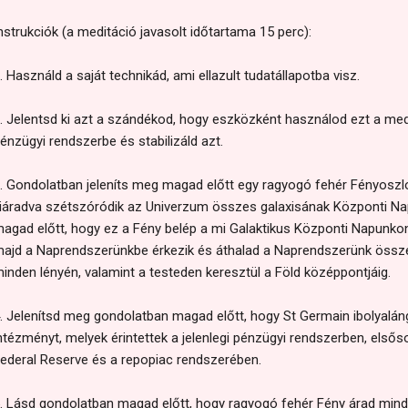
nstrukciók (a meditáció javasolt időtartama 15 perc):
. Használd a saját technikád, ami ellazult tudatállapotba visz.
. Jelentsd ki azt a szándékod, hogy eszközként használod ezt a medi
énzügyi rendszerbe és stabilizáld azt.
. Gondolatban jeleníts meg magad előtt egy ragyogó fehér Fényosz
iáradva szétszóródik az Univerzum összes galaxisának Központi Na
agad előtt, hogy ez a Fény belép a mi Galaktikus Központi Napunkon
ajd a Naprendszerünkbe érkezik és áthalad a Naprendszerünk össze
inden lényén, valamint a testeden keresztül a Föld középpontjáig.
. Jelenítsd meg gondolatban magad előtt, hogy St Germain ibolyalán
ntézményt, melyek érintettek a jelenlegi pénzügyi rendszerben, első
ederal Reserve és a repopiac rendszerében.
. Lásd gondolatban magad előtt, hogy ragyogó fehér Fény árad mind