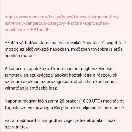
https://www.msn.com/en-gb/news/uknews/hurricane-beryl-
extremely-dangerous-category-4-storm-approaches-
caribbean/ar-BB1pcIRP
Ezután várhatóan Jamaica és a mexikói Yucatán-félsziget felé
mozog az elkövetkező napokban, miközben továbbra is erős
hurrikán marad.
A karibi országok között koordinációs megbeszéléseket
tartottak, és szükségszállásokat hoztak létre a rászorulók
számára azokban az országokban, ahol a hurrikán hatása
várhatóan jelentősebb lesz.
Naponta magyar idő szerint 20 órakor (18:00 UTC) meditációt
fogunk szervezni, amíg a Beryl hurrikán teljesen fel nem oszlik.
Ezt a meditációt is nyugodtan végezzétek el, amikor csak
szeretnétek.