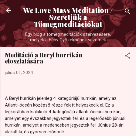
Ugrás a fő tartalomra
We Love Mass Meditation /
Szeretjük a
Tömegmeditációkat
Egy blog a tömegmeditációk szervezésére,
melyek a Fény Győzelméhez vezetnek
Meditáció a Beryl hurrikán
eloszlatására
július 01, 2024
A Beryl hurrikán jelenleg 4. kategóriájú hurrikán, amely az
Atlanti-óceán középső része felett helyezkedik el. Ez a
legkorábban kialakuló 4. kategóriájú atlanti-óceáni hurrikán,
amelyet egy évszakban jegyeztek fel, és a legerősebb júniusi
hurrikán, amelyet a medencében jegyeztek fel. Június 28-án
alakult ki, és gyorsan erősödik.