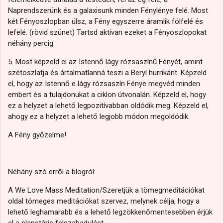
Naprendszerünk és a galaxisunk minden Fénylénye felé. Most
két Fényoszlopban ülsz, a Fény egyszerre áramlik fölfelé és
lefelé. (rövid szünet) Tartsd aktívan ezeket a Fényoszlopokat
néhány percig.
5. Most képzeld el az Istennő lágy rózsaszínű Fényét, amint
szétoszlatja és ártalmatlanná teszi a Beryl hurrikánt. Képzeld
el, hogy az Istennő e lágy rózsaszín Fénye megvéd minden
embert és a tulajdonukat a ciklon útvonalán. Képzeld el, hogy
ez a helyzet a lehető legpozitívabban oldódik meg. Képzeld el,
ahogy ez a helyzet a lehető legjobb módon megoldódik.
A Fény győzelme!
Néhány szó erről a blogról:
A We Love Mass Meditation/Szeretjük a tömegmeditációkat
oldal tömeges meditációkat szervez, melynek célja, hogy a
lehető leghamarabb és a lehető legzökkenőmentesebben érjük