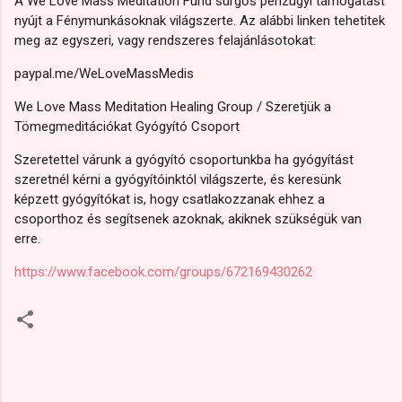
A We Love Mass Meditation Fund sürgős pénzügyi támogatást
nyújt a Fénymunkásoknak világszerte. Az alábbi linken tehetitek
meg az egyszeri, vagy rendszeres felajánlásotokat:
paypal.me/WeLoveMassMedis
We Love Mass Meditation Healing Group / Szeretjük a
Tömegmeditációkat Gyógyító Csoport
Szeretettel várunk a gyógyító csoportunkba ha gyógyítást
szeretnél kérni a gyógyítóinktól világszerte, és keresünk
képzett gyógyítókat is, hogy csatlakozzanak ehhez a
csoporthoz és segítsenek azoknak, akiknek szükségük van
erre.
https://www.facebook.com/groups/672169430262
M
e