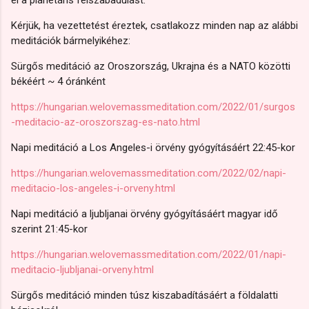
el a planetáris felszabadulást.
Kérjük, ha vezettetést éreztek, csatlakozz minden nap az alábbi
meditációk bármelyikéhez:
Sürgős meditáció az Oroszország, Ukrajna és a NATO közötti
békéért ~ 4 óránként
https://hungarian.welovemassmeditation.com/2022/01/surgos
-meditacio-az-oroszorszag-es-nato.html
Napi meditáció a Los Angeles-i örvény gyógyításáért 22:45-kor
https://hungarian.welovemassmeditation.com/2022/02/napi-
meditacio-los-angeles-i-orveny.html
Napi meditáció a ljubljanai örvény gyógyításáért magyar idő
szerint 21:45-kor
https://hungarian.welovemassmeditation.com/2022/01/napi-
meditacio-ljubljanai-orveny.html
Sürgős meditáció minden túsz kiszabadításáért a földalatti