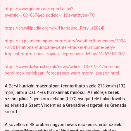
https://www.gdacs.org/report.aspx?
eventid=1001067&episodeid=11&eventtype=TC
https://en.wikipedia.org/wiki/Hurricane_Beryl_(2024)
https://eu.palmbeachpost.com/story/weather/hurricanes/2024
/07/01/national-hurricane-center-tracker-hurricane-beryl-
tropical-storm-chris-tropical-depression-debby/74262854007/
https://www.dailymail.co.uk/news/article-13587501/hurricane-
beryl-map-caribbean-forecasters-warn-storm-season.html
A Beryl hurrikán maximálisan fenntartható szele 213 km/h (132
mph), ami a Cat. 4-es hurrikánnak minősül. Az előrejelzések
szerint július 1-jén kora délután (UTC) nyugat felé halad tovább,
és elhalad a Szent Vincent és a Grenadine-szigetek és Grenada
között.
A következő 48 órában nagyon heves esőzések, erős szelek
és viharhullámok várhatók a Windward-szigeteken, ahol az