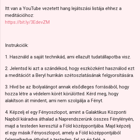
Itt van a YouTube vezetett hang lejátszási listája ehhez a
meditációhoz:
https://bit.ly/3EdevZM
Instrukciók:
1. Használd a saját technikád, ami ellazult tudatállapotba visz.
2. Jelentsd ki azt a szándékod, hogy eszközként használod ezt
a meditációt a Beryl hurrikán szétoszlatásának felgyorsítására.
3. Hívd be az Ibolyalángot annak elsődleges forrásából, hogy
hozza létre a védelem körét körülötted. Kérd meg, hogy
alakítson át mindent, ami nem szolgálja a Fényt.
4. Képzelj el egy Fényoszlopot, amint a Galaktikus Központi
Napból kiáradva áthalad a Naprendszerünk összes Fénylényén,
majd a testeden keresztül a Föld középpontjába. Majd képzelj
el egy másik Fényoszlopot, amely a Föld középpontjából
felemelkedve áthalad a testeden, fel az ég felé, a