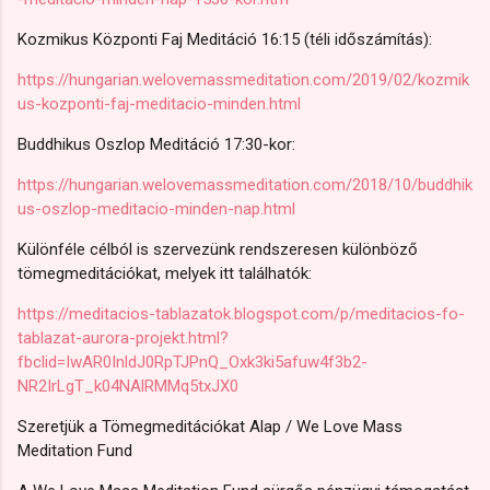
Kozmikus Központi Faj Meditáció 16:15 (téli időszámítás):
https://hungarian.welovemassmeditation.com/2019/02/kozmik
us-kozponti-faj-meditacio-minden.html
Buddhikus Oszlop Meditáció 17:30-kor:
https://hungarian.welovemassmeditation.com/2018/10/buddhik
us-oszlop-meditacio-minden-nap.html
Különféle célból is szervezünk rendszeresen különböző
tömegmeditációkat, melyek itt találhatók:
https://meditacios-tablazatok.blogspot.com/p/meditacios-fo-
tablazat-aurora-projekt.html?
fbclid=IwAR0InldJ0RpTJPnQ_Oxk3ki5afuw4f3b2-
NR2IrLgT_k04NAlRMMq5txJX0
Szeretjük a Tömegmeditációkat Alap / We Love Mass
Meditation Fund