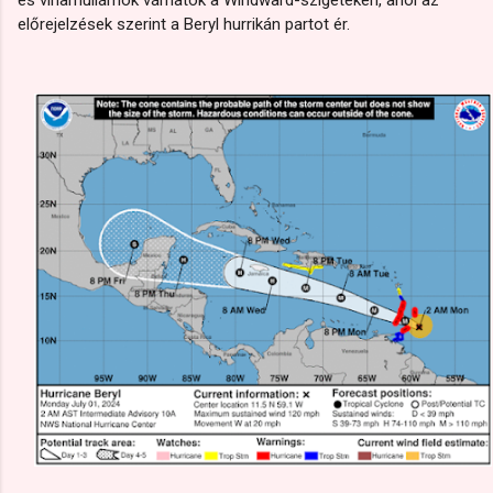
előrejelzések szerint a Beryl hurrikán partot ér.