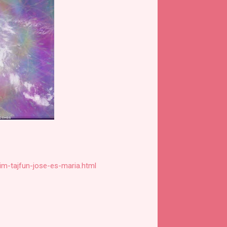
im-tajfun-jose-es-maria.html