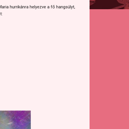
aria hurrikánra helyezve a fő hangsúlyt,
t: