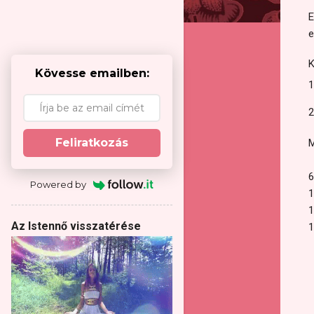
E
e
K
Kövesse emailben:
1
2
Feliratkozás
M
6
Powered by
1
1
Az Istennő visszatérése
1