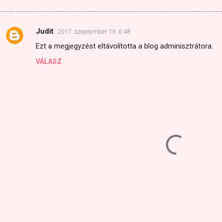
Judit
2017. szeptember 19. 6:48
M
Ezt a megjegyzést eltávolította a blog adminisztrátora.
e
VÁLASZ
g
j
e
g
y
z
é
s
e
k