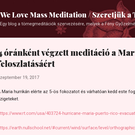
Ugrás a fő tartalomra
We Love Mass Meditation / Szeretjük 
Egy blog a tömegmeditációk szervezésére, melyek a Fény Győzelm
4 óránként végzett meditáció a Ma
feloszlatásáért
zeptember 19, 2017
 Maria hurrikán elérte az 5-ös fokozatot és várhatóan kedd este fogj
zigeteket.
ttps://www.rt.com/usa/403724-hurricane-maria-puerto-rico-evacuat
ttps://earth.nullschool.net/#current/wind/surface/level/orthographi