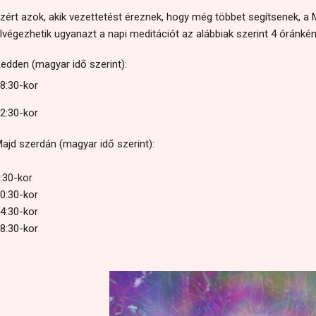
zért azok, akik vezettetést éreznek, hogy még többet segítsenek, a M
lvégezhetik ugyanazt a napi meditációt az alábbiak szerint 4 óránkén
edden (magyar idő szerint):
8:30-kor
2:30-kor
ajd szerdán (magyar idő szerint):
:30-kor
0:30-kor
4:30-kor
8:30-kor