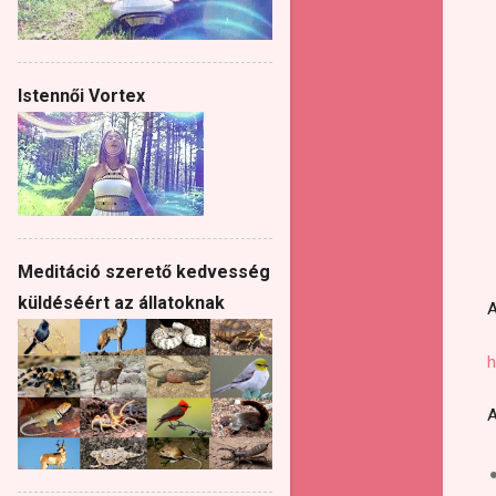
Istennői Vortex
Meditáció szerető kedvesség
küldéséért az állatoknak
A
h
A