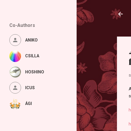
Co-Authors
ANIKO
CSILLA
HOSHINO
s
ICUS
A
s
ÁGI
h
h