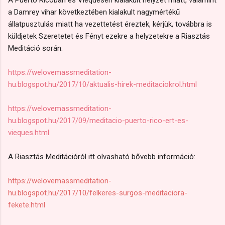
a Damrey vihar következtében kialakult nagymértékű
állatpusztulás miatt ha vezettetést éreztek, kérjük, továbbra is
küldjetek Szeretetet és Fényt ezekre a helyzetekre a Riasztás
Meditáció során.
https://welovemassmeditation-
hu.blogspot.hu/2017/10/aktualis-hirek-meditaciokrol.html
https://welovemassmeditation-
hu.blogspot.hu/2017/09/meditacio-puerto-rico-ert-es-
vieques.html
A Riasztás Meditációról itt olvasható bővebb információ:
https://welovemassmeditation-
hu.blogspot.hu/2017/10/felkeres-surgos-meditaciora-
fekete.html