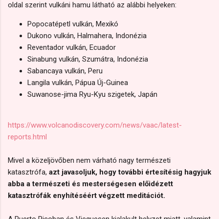
oldal szerint vulkáni hamu látható az alábbi helyeken:
Popocatépetl vulkán, Mexikó
Dukono vulkán, Halmahera, Indonézia
Reventador vulkán, Ecuador
Sinabung vulkán, Szumátra, Indonézia
Sabancaya vulkán, Peru
Langila vulkán, Pápua Új-Guinea
Suwanose-jima Ryu-Kyu szigetek, Japán
https://www.volcanodiscovery.com/news/vaac/latest-
reports.html
Mivel a közeljövőben nem várható nagy természeti
katasztrófa,
azt javasoljuk, hogy további értesítésig hagyjuk
abba a természeti és mesterségesen előidézett
katasztrófák enyhítéséért végzett meditációt.
A Puerto Ricoban és Viequesen kialakult helyzet miatt, valamint