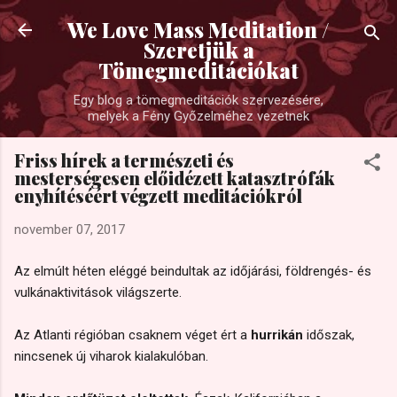
Ugrás a fő tartalomra
We Love Mass Meditation /
Szeretjük a
Tömegmeditációkat
Egy blog a tömegmeditációk szervezésére,
melyek a Fény Győzelméhez vezetnek
Friss hírek a természeti és
mesterségesen előidézett katasztrófák
enyhítéséért végzett meditációkról
november 07, 2017
Az elmúlt héten eléggé beindultak az időjárási, földrengés- és
vulkánaktivitások világszerte.
Az Atlanti régióban csaknem véget ért a
hurrikán
időszak,
nincsenek új viharok kialakulóban.