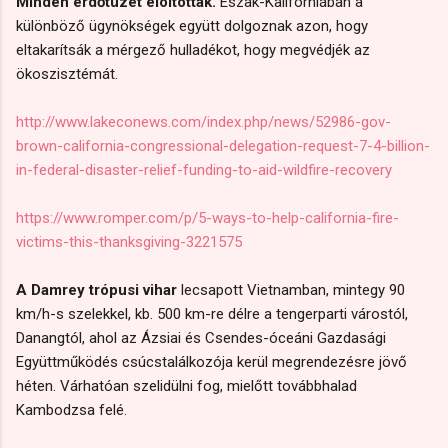
Minden erdőtüzet eloltottak.
Észak-Kaliforniában a
különböző ügynökségek együtt dolgoznak azon, hogy
eltakarítsák a mérgező hulladékot, hogy megvédjék az
ökoszisztémát.
http://www.lakeconews.com/index.php/news/52986-gov-
brown-california-congressional-delegation-request-7-4-billion-
in-federal-disaster-relief-funding-to-aid-wildfire-recovery
https://www.romper.com/p/5-ways-to-help-california-fire-
victims-this-thanksgiving-3221575
A Damrey trópusi vihar
lecsapott Vietnamban, mintegy 90
km/h-s szelekkel, kb. 500 km-re délre a tengerparti várostól,
Danangtól, ahol az Ázsiai és Csendes-óceáni Gazdasági
Együttműködés csúcstalálkozója kerül megrendezésre jövő
héten. Várhatóan szelidülni fog, mielőtt továbbhalad
Kambodzsa felé.