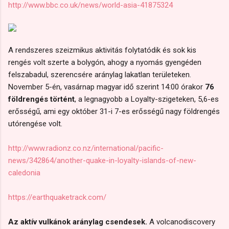
http://www.bbc.co.uk/news/world-asia-41875324
A rendszeres szeizmikus aktivitás folytatódik és sok kis
rengés volt szerte a bolygón, ahogy a nyomás gyengéden
felszabadul, szerencsére aránylag lakatlan területeken.
November 5-én, vasárnap magyar idő szerint 14:00 órakor
76
földrengés történt
, a legnagyobb a Loyalty-szigeteken, 5,6-es
erősségű, ami egy október 31-i 7-es erősségű nagy földrengés
utórengése volt.
http://www.radionz.co.nz/international/pacific-
news/342864/another-quake-in-loyalty-islands-of-new-
caledonia
https://earthquaketrack.com/
Az aktív vulkánok aránylag csendesek.
A volcanodiscovery