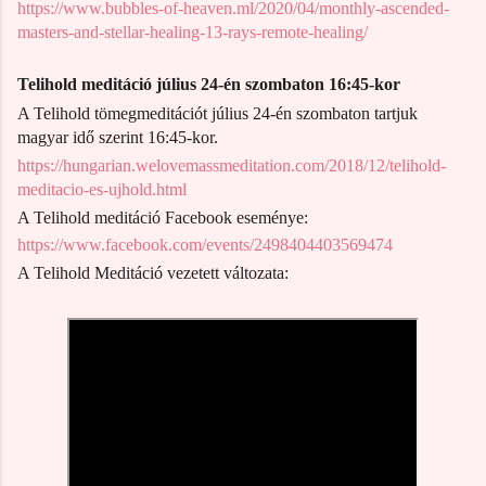
https://www.bubbles-of-heaven.ml/2020/04/monthly-ascended-
masters-and-stellar-healing-13-rays-remote-healing/
Telihold meditáció július 24-én szombaton 16:45-kor
A Telihold tömegmeditációt július 24-én szombaton tartjuk
magyar idő szerint 16:45-kor.
https://hungarian.welovemassmeditation.com/2018/12/telihold-
meditacio-es-ujhold.html
A Telihold meditáció Facebook eseménye:
https://www.facebook.com/events/2498404403569474
A Telihold Meditáció vezetett változata: