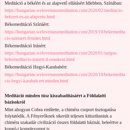
Meditáció a békéért és az alapvető ellátásért Idlebben, Szíriában:
https://hungarian.welovemassmeditation.com/2020/02/meditacio-
bekeert-es-az-alapveto.html
Békemeditáció Szíriáért:
https://hungarian.welovemassmeditation.com/2019/10/bekemedita
cio-sziriaert-frissites.html
Békemeditáció Iránért:
https://hungarian.welovemassmeditation.com/2020/01/surgos-
bekemeditacio-iranert-4-orankent.html
Békemeditáció Hegyi-Karabahért:
https://hungarian.welovemassmeditation.com/2020/10/bekemedita
cio-hegyi-karabah-ert-minden.html
Meditáció minden túsz kiszabadításáért a Földalatti
bázisokról
Mint ahogyan Cobra említette, a chiméra csoport tisztogatása
folytatódik. A Fényerőknek sikerült teljesen kitisztítaniuk a
chiméra szakadár civilizáció összes földalatti bázisát, beleértve a
kongó-i komplexumot is.