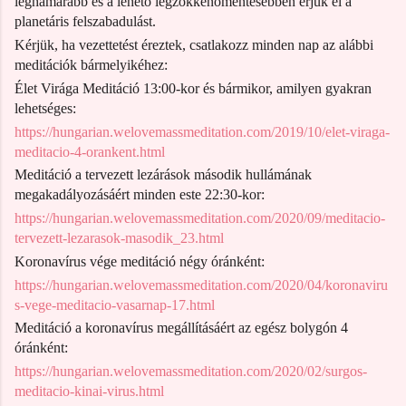
leghamarabb és a lehető legzökkenőmentesebben érjük el a
planetáris felszabadulást.
Kérjük, ha vezettetést éreztek, csatlakozz minden nap az alábbi
meditációk bármelyikéhez:
Élet Virága Meditáció 13:00-kor és bármikor, amilyen gyakran
lehetséges:
https://hungarian.welovemassmeditation.com/2019/10/elet-viraga-
meditacio-4-orankent.html
Meditáció a tervezett lezárások második hullámának
megakadályozásáért minden este 22:30-kor:
https://hungarian.welovemassmeditation.com/2020/09/meditacio-
tervezett-lezarasok-masodik_23.html
Koronavírus vége meditáció négy óránként:
https://hungarian.welovemassmeditation.com/2020/04/koronaviru
s-vege-meditacio-vasarnap-17.html
Meditáció a koronavírus megállításáért az egész bolygón 4
óránként:
https://hungarian.welovemassmeditation.com/2020/02/surgos-
meditacio-kinai-virus.html