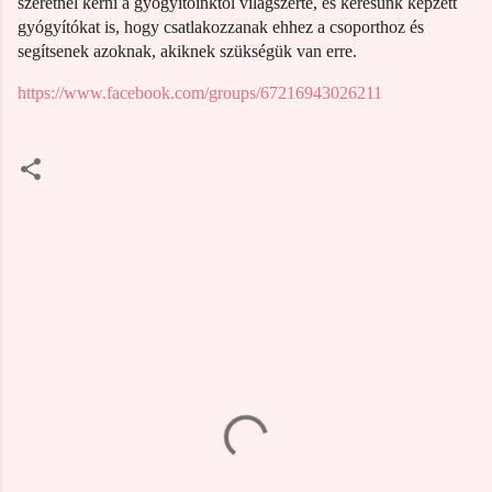
szeretnél kérni a gyógyítóinktól világszerte, és keresünk képzett
gyógyítókat is, hogy csatlakozzanak ehhez a csoporthoz és
segítsenek azoknak, akiknek szükségük van erre.
https://www.facebook.com/groups/67216943026211
M
e
g
j
e
g
y
z
é