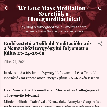
Ugrás a fő tartalomra
We Love Mass Meditation /
Szeretjük a
Tömegmeditációkat
Egy blog a tömegmeditációk szervezésére,
melyek a Fény Győzelméhez vezetnek
Emlékeztető a Telihold Meditációkra és
a Nemzetközi távgyógyító folyamatra
július 23-24-25-én
július 21, 2021
Itt olvasható a frissítés a távgyógyító folyamattal és a Telihold
meditációkkal kapcsolatban, melyek július 23-24-25-én lesznek.
Havi Nemzetközi Felemelkedett Mesterek és Csillagsugarak
Távgyógyító folyamat
Minden telihold alkalmával a Nemzetközi Aranykor Csoport és a
japán Prepare for Change Japan Official távgyógyításokat ajánl