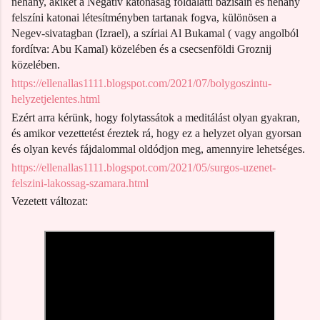
néhány, akiket a Negatív katonaság földalatti bázisain és néhány
felszíni katonai létesítményben tartanak fogva, különösen a
Negev-sivatagban (Izrael), a szíriai Al Bukamal ( vagy angolból
fordítva: Abu Kamal) közelében és a csecsenföldi Groznij
közelében.
https://ellenallas1111.blogspot.com/2021/07/bolygoszintu-
helyzetjelentes.html
Ezért arra kérünk, hogy folytassátok a meditálást olyan gyakran,
és amikor vezettetést éreztek rá, hogy ez a helyzet olyan gyorsan
és olyan kevés fájdalommal oldódjon meg, amennyire lehetséges.
https://ellenallas1111.blogspot.com/2021/05/surgos-uzenet-
felszini-lakossag-szamara.html
Vezetett változat: