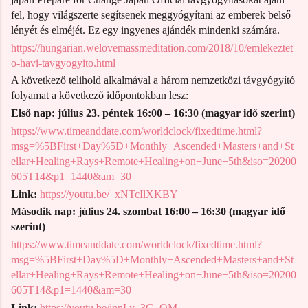
fel, hogy világszerte segítsenek meggyógyítani az emberek belső
lényét és elméjét. Ez egy ingyenes ajándék mindenki számára.
https://hungarian.welovemassmeditation.com/2018/10/emlekeztet
o-havi-tavgyogyito.html
A következő telihold alkalmával a három nemzetközi távgyógyító
folyamat a következő időpontokban lesz:
Első nap: jú
lius
23.
péntek
16:00 – 16:30 (magyar idő szerint)
https://www.timeanddate.com/worldclock/fixedtime.html?
msg=%5BFirst+Day%5D+Monthly+Ascended+Masters+and+St
ellar+Healing+Rays+Remote+Healing+on+June+5th&iso=20200
605T14&p1=1440&am=30
Link:
https://youtu.be/_xNTcIlXKBY
Második nap: jú
lius
2
4. szombat
16:00 – 16:30 (magyar idő
szerint)
https://www.timeanddate.com/worldclock/fixedtime.html?
msg=%5BFirst+Day%5D+Monthly+Ascended+Masters+and+St
ellar+Healing+Rays+Remote+Healing+on+June+5th&iso=20200
605T14&p1=1440&am=30
Link:
https://youtu.be/innLy_3G_QM