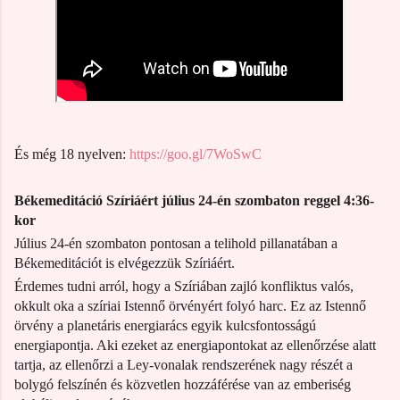
És még 18 nyelven:
https://goo.gl/7WoSwC
Békemeditáció
Szíriáért július
24-én
szombaton reggel 4:36
-
kor
Július 24-én szombaton pontosan a telihold pillanatában a
Békemeditációt is elvégezzük Szíriáért.
Érdemes tudni arról, hogy a Szíriában zajló konfliktus valós,
okkult oka a szíriai Istennő örvényért folyó harc. Ez az Istennő
örvény a planetáris energiarács egyik kulcsfontosságú
energiapontja. Aki ezeket az energiapontokat az ellenőrzése alatt
tartja, az ellenőrzi a Ley-vonalak rendszerének nagy részét a
bolygó felszínén és közvetlen hozzáférése van az emberiség