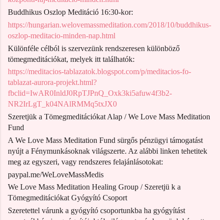
Buddhikus Oszlop Meditáció 16:30-kor:
https://hungarian.welovemassmeditation.com/2018/10/buddhikus-
oszlop-meditacio-minden-nap.html
Különféle célból is szervezünk rendszeresen különböző
tömegmeditációkat, melyek itt találhatók:
https://meditacios-tablazatok.blogspot.com/p/meditacios-fo-
tablazat-aurora-projekt.html?
fbclid=IwAR0InldJ0RpTJPnQ_Oxk3ki5afuw4f3b2-
NR2IrLgT_k04NAlRMMq5txJX0
Szeretjük a Tömegmeditációkat Alap / We Love Mass Meditation
Fund
A We Love Mass Meditation Fund sürgős pénzügyi támogatást
nyújt a Fénymunkásoknak világszerte. Az alábbi linken tehetitek
meg az egyszeri, vagy rendszeres felajánlásotokat:
paypal.me/WeLoveMassMedis
We Love Mass Meditation Healing Group / Szeretjü k a
Tömegmeditációkat Gyógyító Csoport
Szeretettel várunk a gyógyító csoportunkba ha gyógyítást