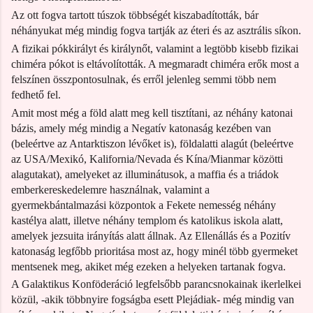
Az ott fogva tartott túszok többségét kiszabadították, bár
néhányukat még mindig fogva tartják az éteri és az asztrális síkon.
A fizikai pókkirályt és királynőt, valamint a legtöbb kisebb fizikai
chiméra pókot is eltávolították. A megmaradt chiméra erők most a
felszínen összpontosulnak, és erről jelenleg semmi több nem
fedhető fel.
Amit most még a föld alatt meg kell tisztítani, az néhány katonai
bázis, amely még mindig a Negatív katonaság kezében van
(beleértve az Antarktiszon lévőket is), földalatti alagút (beleértve
az USA/Mexikó, Kalifornia/Nevada és Kína/Mianmar közötti
alagutakat), amelyeket az illuminátusok, a maffia és a triádok
emberkereskedelemre használnak, valamint a
gyermekbántalmazási központok a Fekete nemesség néhány
kastélya alatt, illetve néhány templom és katolikus iskola alatt,
amelyek jezsuita irányítás alatt állnak. Az Ellenállás és a Pozitív
katonaság legfőbb prioritása most az, hogy minél több gyermeket
mentsenek meg, akiket még ezeken a helyeken tartanak fogva.
A Galaktikus Konföderáció legfelsőbb parancsnokainak ikerlelkei
közül, -akik többnyire fogságba esett Plejádiak- még mindig van