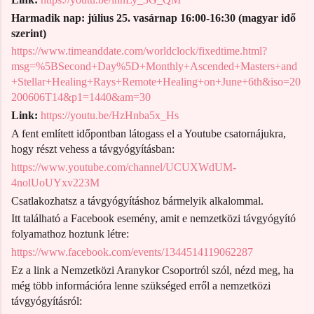
Harmadik nap: jú
lius 25. vasárnap
16:00-16:30 (magyar idő
szerint)
https://www.timeanddate.com/worldclock/fixedtime.html?
msg=%5BSecond+Day%5D+Monthly+Ascended+Masters+and
+Stellar+Healing+Rays+Remote+Healing+on+June+6th&iso=20
200606T14&p1=1440&am=30
Link:
https://youtu.be/HzHnba5x_Hs
A fent említett időpontban látogass el a Youtube csatornájukra,
hogy részt vehess a távgyógyításban:
https://www.youtube.com/channel/UCUXWdUM-
4nolUoUYxv223M
Csatlakozhatsz a távgyógyításhoz bármelyik alkalommal.
Itt található a Facebook esemény, amit e nemzetközi távgyógyító
folyamathoz hoztunk létre:
https://www.facebook.com/events/1344514119062287
Ez a link a Nemzetközi Aranykor Csoportról szól, nézd meg, ha
még több információra lenne szükséged erről a nemzetközi
távgyógyításról: