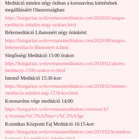
Meditáció minden négy órában a koronavírus kitörésének
megállításáért Olaszországban:
https://hungarian.welovemassmeditation.com/2020/02/surgos-
meditacio-minden-negy-oraban.html
Békemeditáció Libanonért négy óránként:
https://hungarian.welovemassmeditation.com/2020/08/surgos-
bekemeditacio-libanonert-4.html
Sürgősségi Meditáció 15:00 órakor:
https://hungarian.welovemassmeditation.com/2018/02/attores-
meditacio-1500-orakor-es.html
Istennő Meditáció 15:30-kor:
https://hungarian.welovemassmeditation.com/2018/02/istenno-
meditacio-minden-nap-1530-kor.html
Koronavírus vége meditáció 14:00:
https://hungarian.welovemassmeditation.com/search?
q=koronav%C3%ADrus+v%C3%A9ge
Kozmikus Központi Faj Meditáció 16:15-kor:
https://hungarian.welovemassmeditation.com/2019/02/kozmikus-
kozponti-faj-meditacio-minden.html