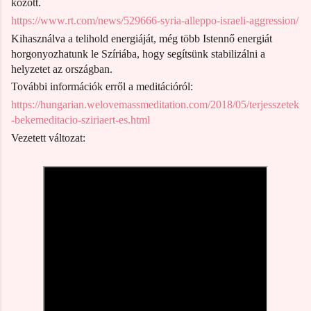
között.
https://www.rt.com/news/529666-syria-alleppo-israeli-aggression/
Kihasználva a telihold energiáját, még több Istennő energiát
horgonyozhatunk le Szíriába, hogy segítsünk stabilizálni a
helyzetet az országban.
További információk erről a meditációról:
https://hungarian.welovemassmeditation.com/2018/05/terjesszetek
-bekemeditacio-sziriaert-es.html
Vezetett változat: